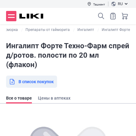
RU
Ташкент
т насморка
Препараты от гайморита
Ингалипт
Ингалипт Форте
Ингалипт Форте Техно-Фарм спрей
д/ротов. полости по 20 мл
(флакон)
В список покупок
Все о товаре
Цены в аптеках