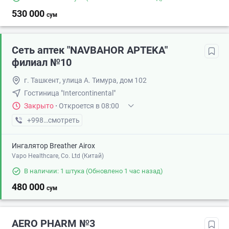
530 000
сум
Сеть аптек "NAVBAHOR APTEKA"
филиал №10
г. Ташкент, улица А. Тимура, дом 102
Гостиница "Intercontinental"
Закрыто
·
Откроется в 08:00
+998 (94) XXX-XX-XX
смотреть
Ингалятор Breather Airox
Vapo Healthcare, Co. Ltd (Китай)
В наличии: 1 штука
(Обновлено 1 час назад)
480 000
сум
AERO PHARM №3