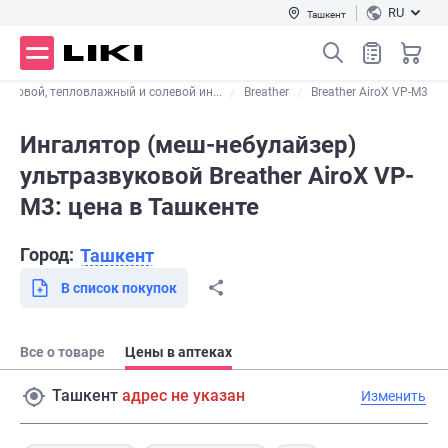
RU
Ташкент
паровой, тепловлажный и солевой ин...
Breather
Breather AiroX VP-M3
Ингалятор (меш-небулайзер)
ультразвуковой Breather AiroX VP-
M3: цена в Ташкенте
Город:
Ташкент
В список покупок
Все о товаре
Цены в аптеках
Ташкент
адрес не указан
Изменить