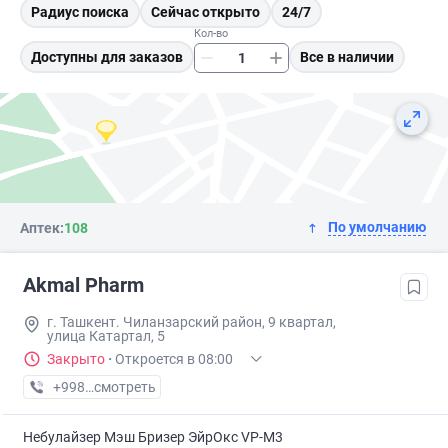
Радиус поиска
Сейчас открыто
24/7
Кол-во
Доступны для заказов
Все в наличии
По умолчанию
Аптек:
108
Akmal Pharm
г. Ташкент. Чиланзарский район, 9 квартал,
улица Катартал, 5
Закрыто
·
Откроется в 08:00
+998 (99) XXX-XX-XX
смотреть
Небулайзер Мэш Бризер ЭйрОкс VP-M3