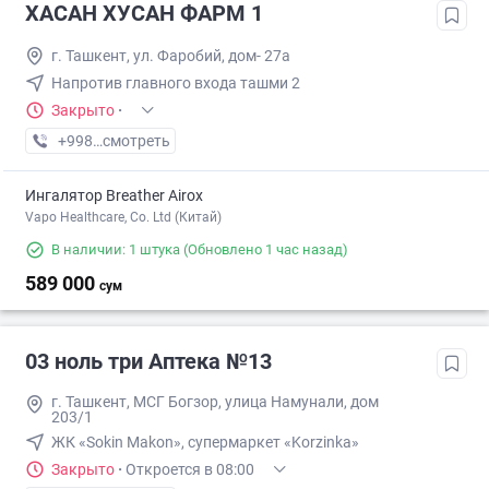
ХАСАН ХУСАН ФАРМ 1
г. Ташкент, ул. Фаробий, дом- 27а
Напротив главного входа ташми 2
Закрыто
·
+998 (71) XXX-XX-XX
смотреть
Ингалятор Breather Airox
Vapo Healthcare, Co. Ltd (Китай)
В наличии: 1 штука
(Обновлено 1 час назад)
589 000
сум
03 ноль три Аптека №13
г. Ташкент, МСГ Богзор, улица Намунали, дом
203/1
ЖК «Sokin Makon», супермаркет «Korzinka»
Закрыто
·
Откроется в 08:00