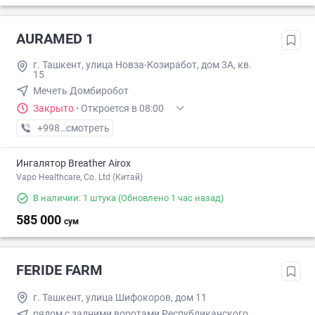
AURAMED 1
г. Ташкент, улица Новза-Козиработ, дом 3А, кв.
15
Мечеть Домбиробот
Закрыто
·
Откроется в 08:00
+998 (90) XXX-XX-XX
смотреть
Ингалятор Breather Airox
Vapo Healthcare, Co. Ltd (Китай)
В наличии: 1 штука
(Обновлено 1 час назад)
585 000
сум
FERIDE FARM
г. Ташкент, улица Шифокоров, дом 11
рядом с задними воротами Республиканского