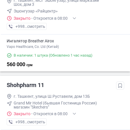
г. Ташкент, МСГ Эшонгузар, улица Марказий
Шох, дом 3
Эшонгузар «Райцентр»
Закрыто
·
Откроется в 08:00
+998 (95) XXX-XX-XX
смотреть
Ингалятор Breather Airox
Vapo Healthcare, Co. Ltd (Китай)
В наличии: 1 штука
(Обновлено 1 час назад)
560 000
сум
Shohpharm 11
г. Ташкент, улица Ш.Руставели, дом 13Б
Grand Mir Hotel (бывшая Гостиница Россия)
магазин "Skechers"
Закрыто
·
Откроется в 08:00
+998 (71) XXX-XX-XX
смотреть