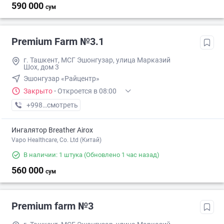
590 000
сум
Premium Farm №3.1
г. Ташкент, МСГ Эшонгузар, улица Марказий
Шох, дом 3
Эшонгузар «Райцентр»
Закрыто
·
Откроется в 08:00
+998 (95) XXX-XX-XX
смотреть
Ингалятор Breather Airox
Vapo Healthcare, Co. Ltd (Китай)
В наличии: 1 штука
(Обновлено 1 час назад)
560 000
сум
Premium farm №3