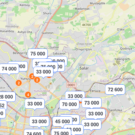
75 000
80 000
33 000
74 000
80 000
75 000
74 000
33 000
3
2
2
2
72 600
4
33 000
28 000
2
73 000
33 000
70 000
52
00
33 000
2
33 000
33 000
45 000
33 000
33 000
75 000
74 600