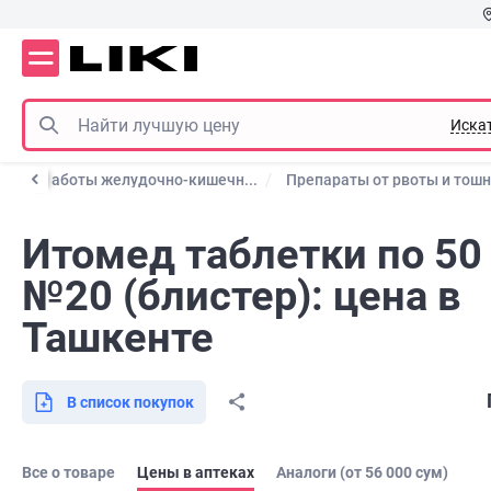
Иска
ации работы желудочно-кишечн...
Препараты от рвоты и тош
Итомед таблетки по 50
№20 (блистер): цена в
Ташкенте
В список покупок
Все о товаре
Цены в аптеках
Аналоги (от 56 000 сум)