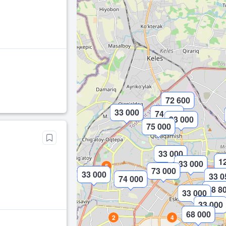
72 600
33 000
74 000
33 000
75 000
33 000
1
33 000
5
73 000
33 000
33 0
74 000
68 8
33 000
33 000
68 000
2
4