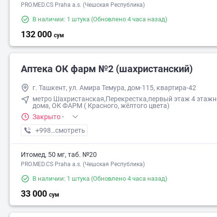
PRO.MED.CS Praha a.s. (Чешская Республика)
В наличии: 1 штука
(Обновлено 4 часа назад)
132 000
сум
Аптека ОК фарм №2 (шахристанский)
г. Ташкент, ул. Амира Темура, дом-115, квартира-42
метро Шахристанская,Перекрестка,первый этаж 4 этажн
дома, ОК ФАРМ ( Красного, жёлтого цвета)
Закрыто
·
+998 (90) XXX-XX-XX
смотреть
Итомед, 50 мг, таб. №20
PRO.MED.CS Praha a.s. (Чешская Республика)
В наличии: 1 штука
(Обновлено 4 часа назад)
33 000
сум