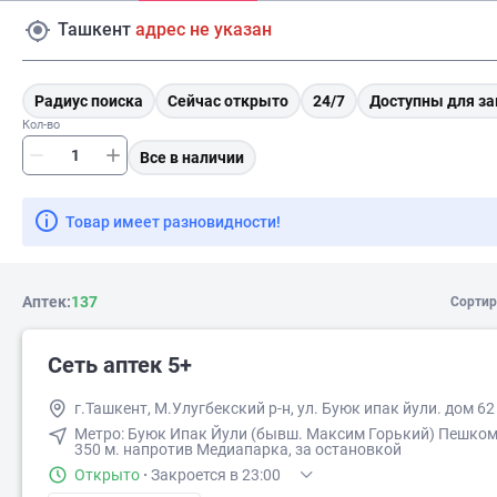
Ташкент
адрес не указан
Радиус поиска
Сейчас открыто
24/7
Доступны для за
Кол-во
Все в наличии
Товар имеет разновидности!
Аптек:
137
Сортир
Сеть аптек 5+
г.Ташкент, М.Улугбекский р-н, ул. Буюк ипак йули. дом 62
Метро: Буюк Ипак Йули (бывш. Максим Горький) Пешком ​4
350 м. напротив Медиапарка, за остановкой
Открыто
·
Закроется в 23:00