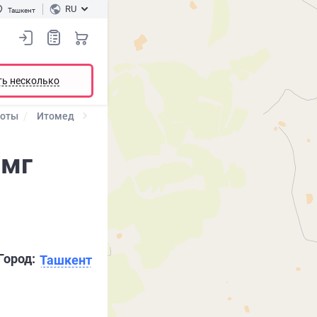
RU
Ташкент
ть несколько
ноты
Итомед
 мг
Город:
Ташкент