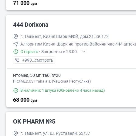
71 000
сум
444 Dorixona
г. Ташкент, Кизил Шарк МФЙ, дом 21, кв 172
Алгоритим Кизил-Шарк на против Вайенни час 444 аптек
Открыто
·
Закроется в 23:00
+998 (97) XXX-XX-XX
смотреть
Итомед, 50 мг, таб. №20
PRO.MED.CS Praha a.s. (Чешская Республика)
В наличии: 1 штука
(Обновлено 4 часа назад)
68 000
сум
OK PHARM №5
г. Ташкент, ул. Ш. Руставели, 53/37