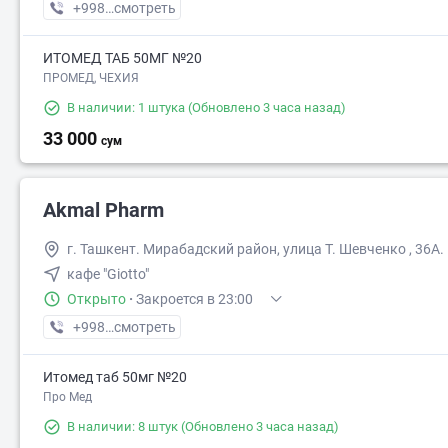
+998 (90) XXX-XX-XX
смотреть
ИТОМЕД ТАБ 50МГ №20
ПРОМЕД, ЧЕХИЯ
В наличии: 1 штука
(Обновлено 3 часа назад)
33 000
сум
Akmal Pharm
г. Ташкент. Мирабадский район, улица Т. Шевченко , 36А.
кафе "Giotto"
Открыто
·
Закроется в 23:00
+998 (99) XXX-XX-XX
смотреть
Итомед таб 50мг №20
Про Мед
В наличии: 8 штук
(Обновлено 3 часа назад)