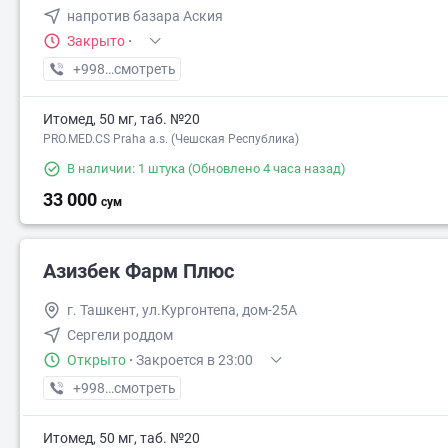
напротив базара Аския
Закрыто
·
+998 (90) XXX-XX-XX
смотреть
Итомед, 50 мг, таб. №20
PRO.MED.CS Praha a.s. (Чешская Республика)
В наличии: 1 штука
(Обновлено 4 часа назад)
33 000
сум
Азизбек Фарм Плюс
г. Ташкент, ул.Кургонтепа, дом-25А
Сергели роддом
Открыто
·
Закроется в 23:00
+998 (94) XXX-XX-XX
смотреть
Итомед, 50 мг, таб. №20