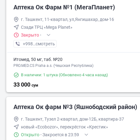
Аптека Ок Фарм №1 (МегаПланет)
г. Ташкент, 11-квартал, ул,Янгишахар, дом-16
Сзади ТРЦ «Mega Planet»
Закрыто
·
+998 (90) XXX-XX-XX
смотреть
Итомед, 50 мг, таб. №20
PRO.MED.CS Praha a.s. (Чешская Республика)
В наличии: 1 штука
(Обновлено 4 часа назад)
33 000
сум
Аптека Ок фарм №3 (Яшнободский район)
г. Ташкент, Тузел 2-квартал, дом-12Б, квартира-37
новый «Ecobozor», перекрёсток «Крестик»
Открыто
·
Закроется в 23:59