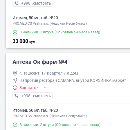
+998 (90) XXX-XX-XX
смотреть
Итомед, 50 мг, таб. №20
PRO.MED.CS Praha a.s. (Чешская Республика)
В наличии: 1 штука
(Обновлено 4 часа назад)
33 000
сум
Аптека Ок фарм №4
г. Ташкент, 17-квартал 7-а дом
Напротив ресторан САМАРА, внутри КОРЗИНКА маркет
Закрыто
·
+998 (90) XXX-XX-XX
смотреть
Итомед, 50 мг, таб. №20
PRO.MED.CS Praha a.s. (Чешская Республика)
В наличии: 2 штуки
(Обновлено 4 часа назад)