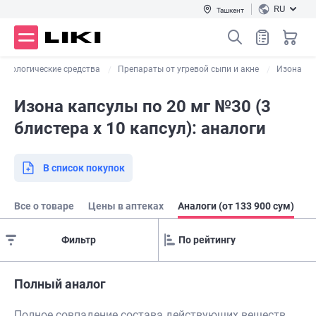
RU
Ташкент
атологические средства
Препараты от угревой сыпи и акне
Изона
Изона капсулы по 20 мг №30 (3
блистера х 10 капсул): аналоги
В список покупок
Все о товаре
Цены в аптеках
Аналоги (от 133 900 сум)
Фильтр
Полный аналог
Полное совпадение состава действующих веществ,