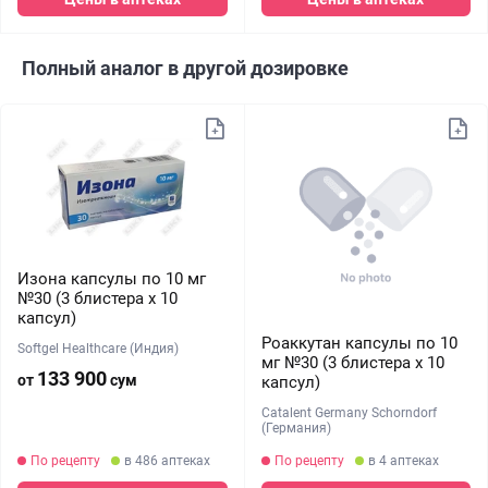
Полный аналог в другой дозировке
Изона капсулы по 10 мг
№30 (3 блистера х 10
капсул)
Роаккутан капсулы по 10
Softgel Healthcare (Индия)
мг №30 (3 блистера х 10
133 900
от
сум
капсул)
Catalent Germany Schorndorf
(Германия)
По рецепту
в 486 аптеках
По рецепту
в 4 аптеках