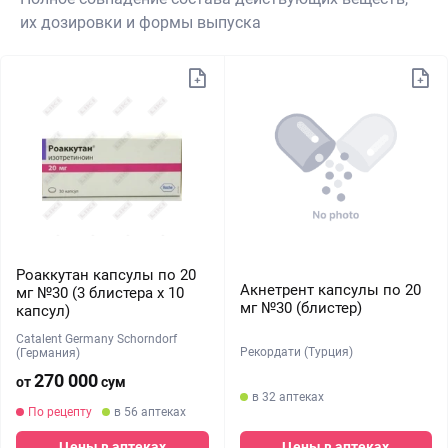
их дозировки и формы выпуска
Роаккутан капсулы по 20
Акнетрент капсулы по 20
мг №30 (3 блистера х 10
мг №30 (блистер)
капсул)
Catalent Germany Schorndorf
Рекордати (Турция)
(Германия)
270 000
от
сум
в 32 аптеках
По рецепту
в 56 аптеках
Цены в аптеках
Цены в аптеках