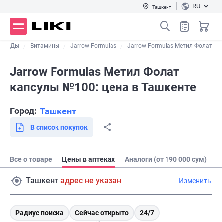
RU
Ташкент
и БАДы
Витамины
Jarrow Formulas
Jarrow Formulas Метил Фолат
Jarrow Formulas Метил Фолат
капсулы №100: цена в Ташкенте
Город:
Ташкент
В список покупок
Все о товаре
Цены в аптеках
Аналоги (от 190 000 сум)
Ташкент
адрес не указан
Изменить
Радиус поиска
Сейчас открыто
24/7