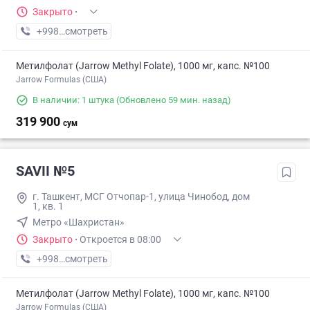
Закрыто
·
+998 (77) XXX-XX-XX
смотреть
Метилфолат (Jarrow Methyl Folate), 1000 мг, капс. №100
Jarrow Formulas (США)
В наличии: 1 штука
(Обновлено 59 мин. назад)
319 900
сум
SAVII №5
г. Ташкент, МСГ Отчопар-1, улица Чинобод, дом
1, кв. 1
Метро «Шахристан»
Закрыто
·
Откроется в 08:00
+998 (94) XXX-XX-XX
смотреть
Метилфолат (Jarrow Methyl Folate), 1000 мг, капс. №100
Jarrow Formulas (США)