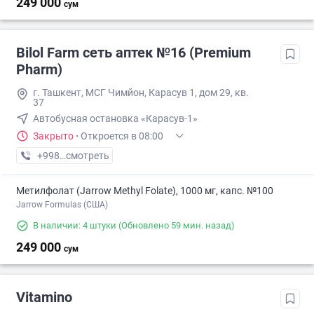
249 000
сум
Bilol Farm сеть аптек №16 (Premium
Pharm)
г. Ташкент, МСГ Чимйон, Карасув 1, дом 29, кв.
37
Автобусная остановка «Карасув-1»
Закрыто
·
Откроется в 08:00
+998 (77) XXX-XX-XX
смотреть
Метилфолат (Jarrow Methyl Folate), 1000 мг, капс. №100
Jarrow Formulas (США)
В наличии: 4 штуки
(Обновлено 59 мин. назад)
249 000
сум
Vitamino