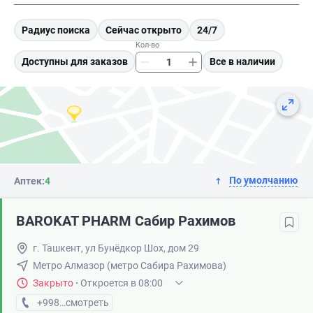
Радиус поиска
Сейчас открыто
24/7
Кол-во
Доступны для заказов
Все в наличии
По умолчанию
Аптек:
4
BAROKAT PHARM Сабир Рахимов
г. Ташкент, ул Бунёдкор Шох, дом 29
Метро Алмазор (метро Сабира Рахимова)
Закрыто
·
Откроется в 08:00
+998 (99) XXX-XX-XX
смотреть