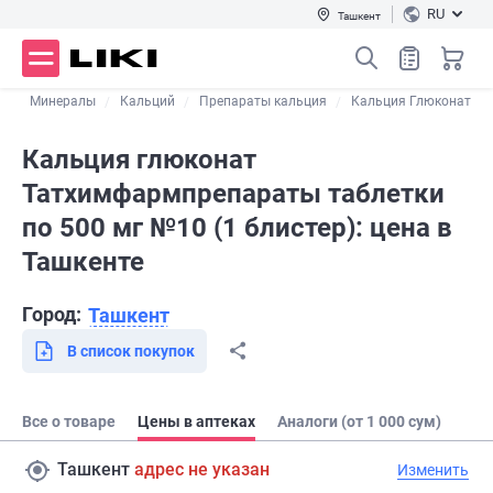
RU
Ташкент
в
Минералы
Кальций
Препараты кальция
Кальция Глюконат
Кальция глюконат
Татхимфармпрепараты таблетки
по 500 мг №10 (1 блистер): цена в
Ташкенте
Город:
Ташкент
В список покупок
Все о товаре
Цены в аптеках
Аналоги (от 1 000 сум)
Ташкент
адрес не указан
Изменить