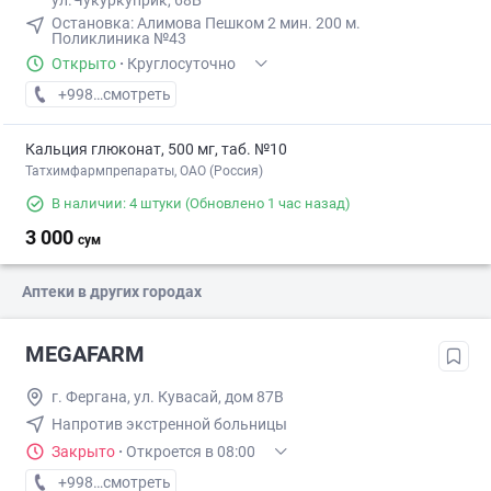
ул.Чукуркуприк, 68Б
Остановка: ​Алимова Пешком ​2 мин. ​200 м.
Поликлиника №43
Открыто
·
Круглосуточно
+998 (95) XXX-XX-XX
смотреть
Кальция глюконат, 500 мг, таб. №10
Татхимфармпрепараты, ОАО (Россия)
В наличии: 4 штуки
(Обновлено 1 час назад)
3 000
сум
Аптеки в других городах
MEGAFARM
г. Фергана, ул. Кувасай, дом 87В
Напротив экстренной больницы
Закрыто
·
Откроется в 08:00
+998 (97) XXX-XX-XX
смотреть