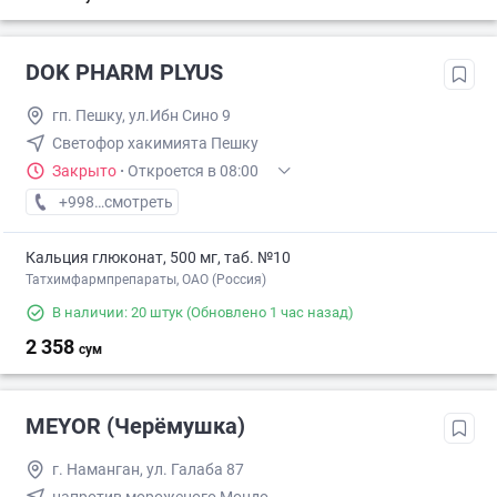
DOK PHARM PLYUS
гп. Пешку, ул.Ибн Сино 9
Светофор хакимията Пешку
Закрыто
·
Откроется в 08:00
+998 (65) XXX-XX-XX
смотреть
Кальция глюконат, 500 мг, таб. №10
Татхимфармпрепараты, ОАО (Россия)
В наличии: 20 штук
(Обновлено 1 час назад)
2 358
сум
MEYOR (Черёмушка)
г. Наманган, ул. Галаба 87