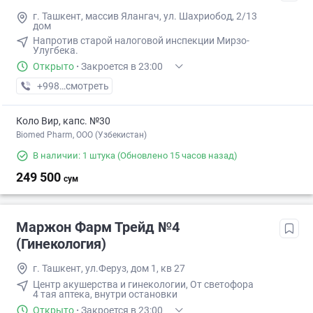
г. Ташкент, массив Ялангач, ул. Шахриобод, 2/13
дом
Напротив старой налоговой инспекции Мирзо-
Улугбека.
Открыто
·
Закроется в 23:00
+998 (99) XXX-XX-XX
смотреть
Коло Вир, капс. №30
Biomed Pharm, OOO (Узбекистан)
В наличии: 1 штука
(Обновлено 15 часов назад)
249 500
сум
Маржон Фарм Трейд №4
(Гинекология)
г. Ташкент, ул.Феруз, дом 1, кв 27
Центр акушерства и гинекологии, От светофора
4 тая аптека, внутри остановки
Открыто
·
Закроется в 23:00