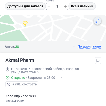
Кол-во
Доступны для заказов
Все в наличии
По умолчанию
Аптек:
28
Akmal Pharm
г. Ташкент. Чиланзарский район, 9 квартал,
улица Катартал, 5
Открыто
·
Закроется в 23:00
+998 (99) XXX-XX-XX
смотреть
Коло Вир капс №30
Биомед Фарм