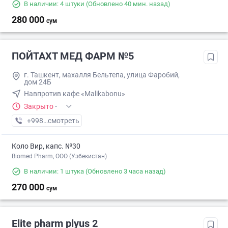
В наличии: 4 штуки
(Обновлено 40 мин. назад)
280 000
сум
ПОЙТАХТ МЕД ФАРМ №5
г. Ташкент, махалля Бельтепа, улица Фаробий,
дом 24Б
Навпротив кафе «Malikabonu»
Закрыто
·
+998 (88) XXX-XX-XX
смотреть
Коло Вир, капс. №30
Biomed Pharm, OOO (Узбекистан)
В наличии: 1 штука
(Обновлено 3 часа назад)
270 000
сум
Elite pharm plyus 2