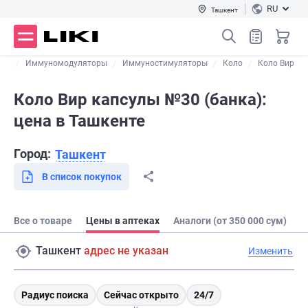
RU
Ташкент
аты
Иммуномодуляторы
Иммуностимуляторы
Коло
Коло Вир
Коло Вир капсулы №30 (банка):
цена в Ташкенте
Город:
Ташкент
В список покупок
Все о товаре
Цены в аптеках
Аналоги (от 350 000 сум)
Ташкент
адрес не указан
Изменить
Радиус поиска
Сейчас открыто
24/7