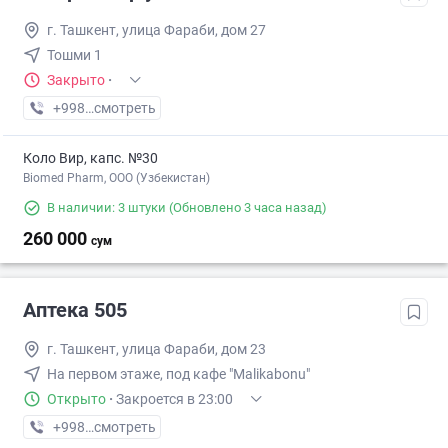
г. Ташкент, улица Фараби, дом 27
Тошми 1
Закрыто
·
+998 (77) XXX-XX-XX
смотреть
Коло Вир, капс. №30
Biomed Pharm, OOO (Узбекистан)
В наличии: 3 штуки
(Обновлено 3 часа назад)
260 000
сум
Аптека 505
г. Ташкент, улица Фараби, дом 23
На первом этаже, под кафе "Malikabonu"
Открыто
·
Закроется в 23:00
+998 (91) XXX-XX-XX
смотреть