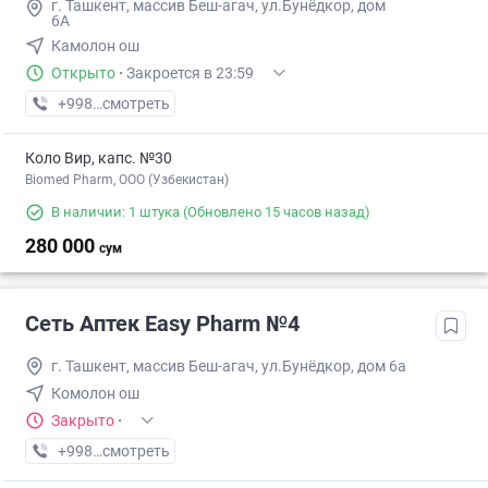
г. Ташкент, массив Беш-агач, ул.Бунёдкор, дом
6А
Камолон ош
Открыто
·
Закроется в 23:59
+998 (71) XXX-XX-XX
смотреть
Коло Вир, капс. №30
Biomed Pharm, OOO (Узбекистан)
В наличии: 1 штука
(Обновлено 15 часов назад)
280 000
сум
Сеть Аптек Easy Pharm №4
г. Ташкент, массив Беш-агач, ул.Бунёдкор, дом 6а
Комолон ош
Закрыто
·
+998 (71) XXX-XX-XX
смотреть