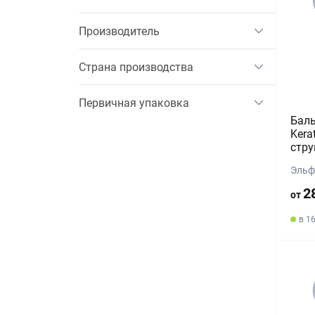
Производитель
Страна производства
Первичная упаковка
Баль
Kera
стру
Эльф
2
от
в 1