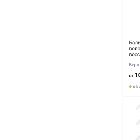
Баль
воло
восс
Верте
1
от
в 5