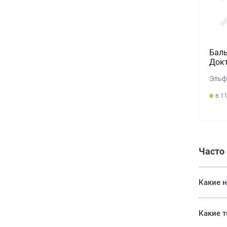
Бал
Докт
Эльф
в 1
Часто
Какие 