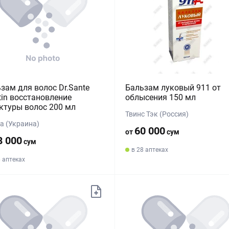
зам для волос Dr.Sante
Бальзам луковый 911 от
tin восстановление
облысения 150 мл
ктуры волос 200 мл
Твинс Тэк (Россия)
а (Украина)
60 000
от
сум
8 000
сум
в 28 аптеках
6 аптеках