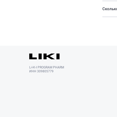
Сколько
L-I-K-I PROGRAM PHARM
ИНН 309805779