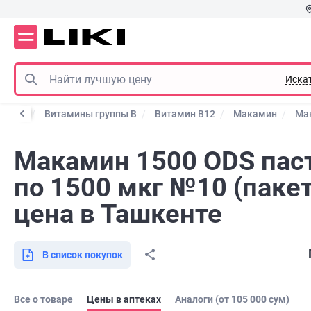
Иска
немии
Витамины группы В
Витамин В12
Макамин
Ма
Макамин 1500 ODS пас
по 1500 мкг №10 (пакет
цена в Ташкенте
В список покупок
Все о товаре
Цены в аптеках
Аналоги (от 105 000 сум)