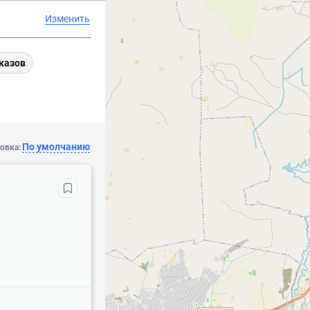
Изменить
казов
По умолчанию
овка: