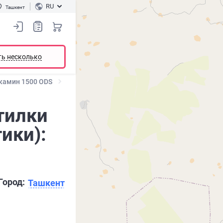
RU
Ташкент
ть несколько
камин 1500 ODS
тилки
ики):
Город:
Ташкент