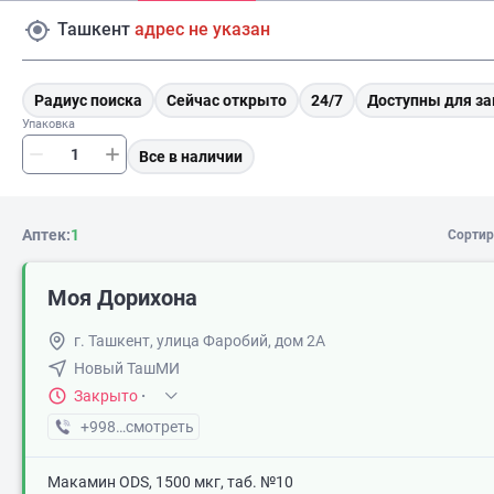
Ташкент
адрес не указан
Радиус поиска
Сейчас открыто
24/7
Доступны для за
Упаковка
Все в наличии
Аптек:
1
Сортир
Моя Дорихона
г. Ташкент, улица Фаробий, дом 2А
Новый ТашМИ
Закрыто
·
+998 (33) XXX-XX-XX
смотреть
Макамин ODS, 1500 мкг, таб. №10