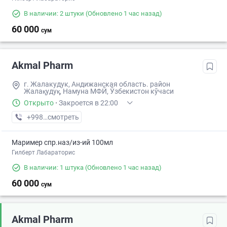
В наличии: 2 штуки
(Обновлено 1 час назад)
60 000
сум
Akmal Pharm
г. Жалакудук, Андижанская область. район
Жалақудуқ, Намуна МФЙ, Ўзбекистон кўчаси
Открыто
·
Закроется в 22:00
+998 (90) XXX-XX-XX
смотреть
Маример спр.наз/из-ий 100мл
Гилберт Лабараторис
В наличии: 1 штука
(Обновлено 1 час назад)
60 000
сум
Akmal Pharm