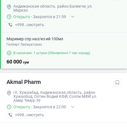
Андижанская область. район Баликчи, ул.
Марказ
Открыто
·
Закроется в 21:59
+998 (91) XXX-XX-XX
смотреть
Маример спр.наз/из-ий 100мл
Гилберт Лабараторис
В наличии: 1 штука
(Обновлено 1 час назад)
60 000
сум
Akmal Pharm
гп. Хужаабад, Андижанская область. район
Хужаобод, Олтин Водий КФЙ, Солпи МФЙ ул.
Амир Темур 39
Открыто
·
Закроется в 22:00
+998 (90) XXX-XX-XX
смотреть