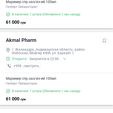
Маример спр.наз/из-ий 100мл
Гилберт Лабараторис
В наличии: 1 штука
(Обновлено 1 час назад)
61 000
сум
Akmal Pharm
г. Жалакудук, Андижанская область. район
Избоскан, Мойгир КФЙ, ул. Бархаёт 1
Открыто
·
Закроется в 22:00
+998 (90) XXX-XX-XX
смотреть
Маример спр.наз/из-ий 100мл
Гилберт Лабараторис
В наличии: 1 штука
(Обновлено 1 час назад)
61 000
сум