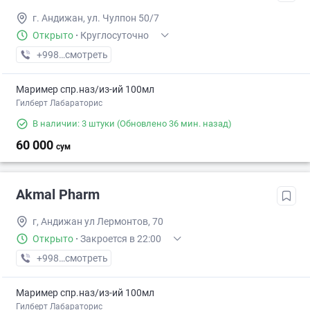
г. Андижан, ул. Чулпон 50/7
Открыто
·
Круглосуточно
+998 (91) XXX-XX-XX
смотреть
Маример спр.наз/из-ий 100мл
Гилберт Лабараторис
В наличии: 3 штуки
(Обновлено 36 мин. назад)
60 000
сум
Akmal Pharm
г, Андижан ул Лермонтов, 70
Открыто
·
Закроется в 22:00
+998 (90) XXX-XX-XX
смотреть
Маример спр.наз/из-ий 100мл
Гилберт Лабараторис