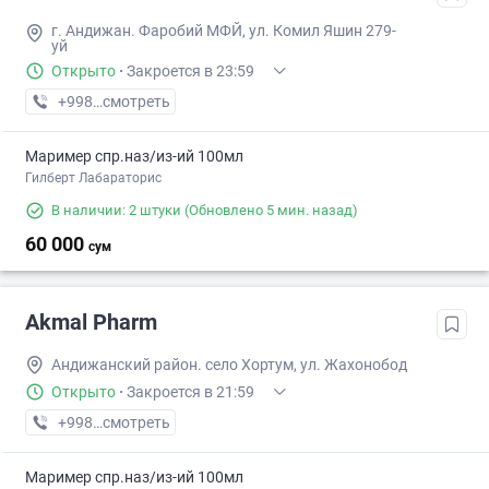
г. Андижан. Фаробий МФЙ, ул. Комил Яшин 279-
уй
Открыто
·
Закроется в 23:59
+998 (90) XXX-XX-XX
смотреть
Маример спр.наз/из-ий 100мл
Гилберт Лабараторис
В наличии: 2 штуки
(Обновлено 5 мин. назад)
60 000
сум
Akmal Pharm
Андижанский район. село Хортум, ул. Жахонобод
Открыто
·
Закроется в 21:59
+998 (91) XXX-XX-XX
смотреть
Маример спр.наз/из-ий 100мл