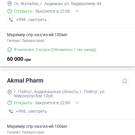
гп. Жалабек, г. Андижан, ул. Хидиралиев, 94
Открыто
·
Закроется в 22:00
+998 (90) XXX-XX-XX
смотреть
Маример спр.наз/из-ий 100мл
Гилберт Лабараторис
В наличии: 2 штуки
(Обновлено 1 час назад)
60 000
сум
Akmal Pharm
г. Пайтуг, Андижанская область, г. Пойтуг, ул.
Мирзоулугбек 10уй
Открыто
·
Закроется в 22:00
+998 (90) XXX-XX-XX
смотреть
Маример спр.наз/из-ий 100мл
Гилберт Лабараторис