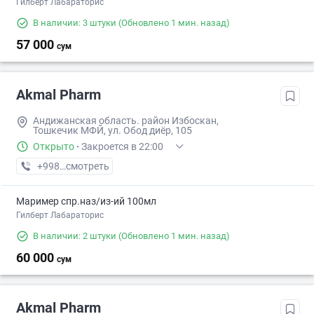
Гилберт Лабараторис
В наличии: 3 штуки
(Обновлено 1 мин. назад)
57 000
сум
Akmal Pharm
Андижанская область. район Избоскан,
Тошкечик МФЙ, ул. Обод диёр, 105
Открыто
·
Закроется в 22:00
+998 (88) XXX-XX-XX
смотреть
Маример спр.наз/из-ий 100мл
Гилберт Лабараторис
В наличии: 2 штуки
(Обновлено 1 мин. назад)
60 000
сум
Akmal Pharm