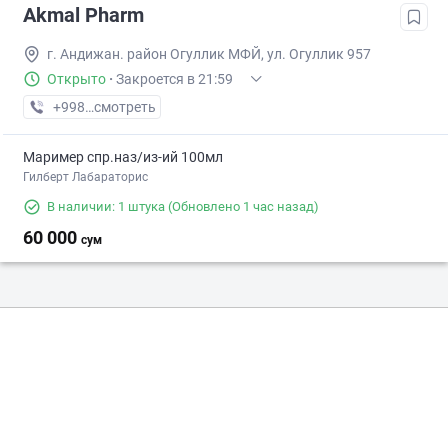
Akmal Pharm
г. Андижан. район Огуллик МФЙ, ул. Огуллик 957
Открыто
·
Закроется в 21:59
+998 (91) XXX-XX-XX
смотреть
Маример спр.наз/из-ий 100мл
Гилберт Лабараторис
В наличии: 1 штука
(Обновлено 1 час назад)
60 000
сум