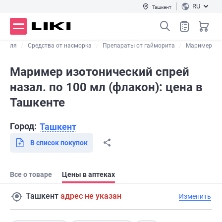
RU
Ташкент
 кашля
Средства от насморка
Препараты от гайморита
Маример
Маример изотонический спрей
назал. по 100 мл (флакон): цена в
Ташкенте
Город:
Ташкент
В список покупок
Все о товаре
Цены в аптеках
Ташкент
адрес не указан
Изменить