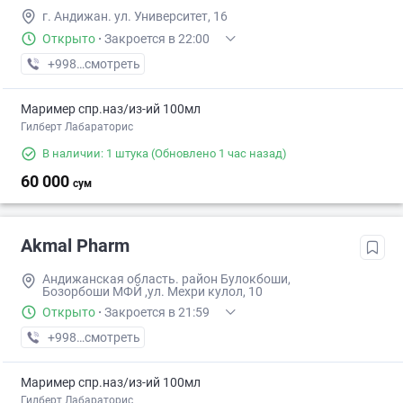
г. Андижан. ул. Университет, 16
Открыто
·
Закроется в 22:00
+998 (90) XXX-XX-XX
смотреть
Маример спр.наз/из-ий 100мл
Гилберт Лабараторис
В наличии: 1 штука
(Обновлено 1 час назад)
60 000
сум
Akmal Pharm
Андижанская область. район Булокбоши,
Бозорбоши МФЙ ,ул. Мехри кулол, 10
Открыто
·
Закроется в 21:59
+998 (88) XXX-XX-XX
смотреть
Маример спр.наз/из-ий 100мл
Гилберт Лабараторис