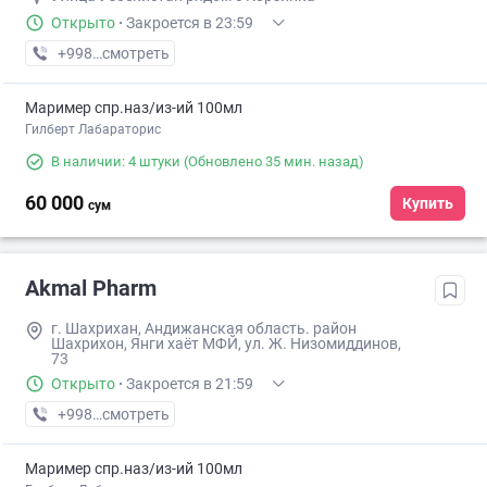
Открыто
·
Закроется в 23:59
+998 (90) XXX-XX-XX
смотреть
Маример спр.наз/из-ий 100мл
Гилберт Лабараторис
В наличии: 4 штуки
(Обновлено 35 мин. назад)
60 000
Купить
сум
Akmal Pharm
г. Шахрихан, Андижанская область. район
Шахрихон, Янги хаёт МФЙ, ул. Ж. Низомиддинов,
73
Открыто
·
Закроется в 21:59
+998 (90) XXX-XX-XX
смотреть
Маример спр.наз/из-ий 100мл