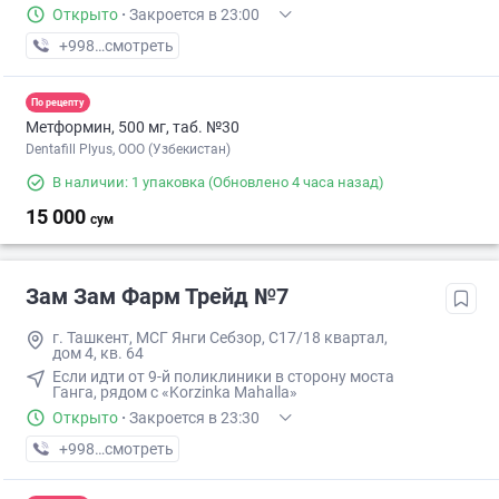
Открыто
·
Закроется в 23:00
+998 (50) XXX-XX-XX
смотреть
По рецепту
Метформин, 500 мг, таб. №30
Dentafill Plyus, ООО (Узбекистан)
В наличии: 1 упаковка
(Обновлено 4 часа назад)
15 000
сум
Зам Зам Фарм Трейд №7
г. Ташкент, МСГ Янги Себзор, С17/18 квартал,
дом 4, кв. 64
Если идти от 9-й поликлиники в сторону моста
Ганга, рядом с «Korzinka Mahalla»
Открыто
·
Закроется в 23:30
+998 (87) XXX-XX-XX
смотреть