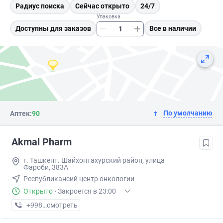
Радиус поиска
Сейчас открыто
24/7
Упаковка
Доступны для заказов
Все в наличии
По умолчанию
Аптек:
90
Akmal Pharm
г. Ташкент. Шайхонтахурский район, улица
Фароби, 383А
Республикансий центр онкологии
Открыто
·
Закроется в 23:00
+998 (99) XXX-XX-XX
смотреть