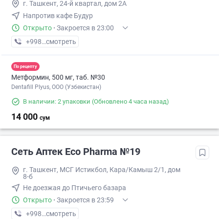
г. Ташкент, 24-й квартал, дом 2А
Напротив кафе Будур
Открыто
·
Закроется в 23:00
+998 (98) XXX-XX-XX
смотреть
По рецепту
Метформин, 500 мг, таб. №30
Dentafill Plyus, ООО (Узбекистан)
В наличии: 2 упаковки
(Обновлено 4 часа назад)
14 000
сум
Сеть Аптек Eco Pharma №19
г. Ташкент, МСГ Истикбол, Кара/Камыш 2/1, дом
8-б
Не доезжая до Птичьего базара
Открыто
·
Закроется в 23:59
+998 (55) XXX-XX-XX
смотреть