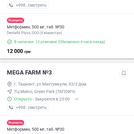
+998 (71) XXX-XX-XX
смотреть
По рецепту
Метформин, 500 мг, таб. №30
Dentafill Plyus, ООО (Узбекистан)
В наличии: 13 упаковок
(Обновлено 4 часа назад)
12 000
сум
MEGA FARM №3
г. Ташкент, ул.Махтумкули, 93/3 дом
ТЦ Makro, Green Park (ТАПОИЧ)
Открыто
·
Закроется в 23:00
+998 (55) XXX-XX-XX
смотреть
По рецепту
Метформин, 500 мг, таб. №30