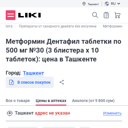
RU
Ташкент
диабета
Препараты от сахарного диабета без инсулина
Метформин
Метформин Дентафил таблетки по
500 мг №30 (3 блистера х 10
таблеток): цена в Ташкенте
Город:
Ташкент
В список покупок
Все о товаре
Цены в аптеках
Аналоги (от 9 800 сум)
Ташкент
адрес не указан
Изменить