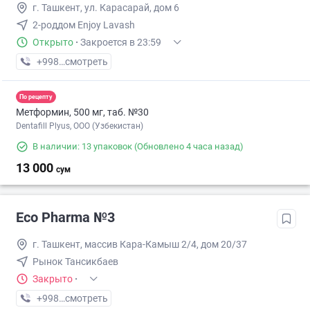
г. Ташкент, ул. Карасарай, дом 6
2-роддом Enjoy Lavash
Открыто
·
Закроется в 23:59
+998 (55) XXX-XX-XX
смотреть
По рецепту
Метформин, 500 мг, таб. №30
Dentafill Plyus, ООО (Узбекистан)
В наличии: 13 упаковок
(Обновлено 4 часа назад)
13 000
сум
Eco Pharma №3
г. Ташкент, массив Кара-Камыш 2/4, дом 20/37
Рынок Тансикбаев
Закрыто
·
+998 (99) XXX-XX-XX
смотреть