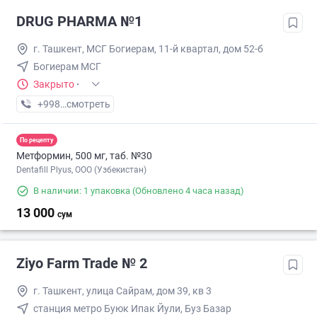
DRUG PHARMA №1
г. Ташкент, МСГ Богиерам, 11-й квартал, дом 52-б
Богиерам МСГ
Закрыто
·
+998 (77) XXX-XX-XX
смотреть
По рецепту
Метформин, 500 мг, таб. №30
Dentafill Plyus, ООО (Узбекистан)
В наличии: 1 упаковка
(Обновлено 4 часа назад)
13 000
сум
Ziyo Farm Trade № 2
г. Ташкент, улица Сайрам, дом 39, кв 3
станция метро Буюк Ипак Йули, Буз Базар