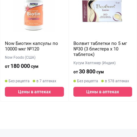
Now Биотин капсулы по
Волвит таблетки по 5 мг
10000 мкг №120
№30 (3 блистера х 10
таблеток)
Now Foods (США)
Кусум Хелтхкер (Индия)
180 000
от
сум
30 800
от
сум
Без рецепта
в 7 аптеках
Без рецепта
в 578 аптеках
Цены в аптеках
Цены в аптеках