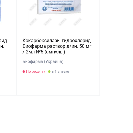
рид
Кокарбоксилазы гидрохлорид
н.
Биофарма раствор д/ин. 50 мг
/ 2мл №5 (ампулы)
Биофарма (Украина)
По рецепту
в 1 аптеке