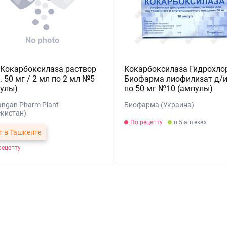
Кокарбоксилаза раствор
Кокарбоксилаза Гидрохло
. 50 мг / 2 мл по 2 мл №5
Биофарма лиофилизат д/и
улы)
по 50 мг №10 (ампулы)
ngan Pharm Plant
Биофарма (Украина)
екистан)
По рецепту
в 5 аптеках
т в Ташкенте
рецепту