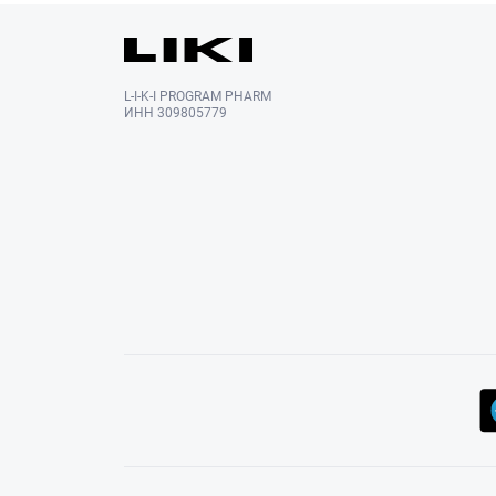
L-I-K-I PROGRAM PHARM
ИНН 309805779