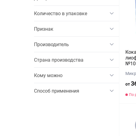
Количество в упаковке
Признак
Производитель
Кок
лиоф
Страна производства
№10
Микр
Кому можно
3
от
Способ применения
По 