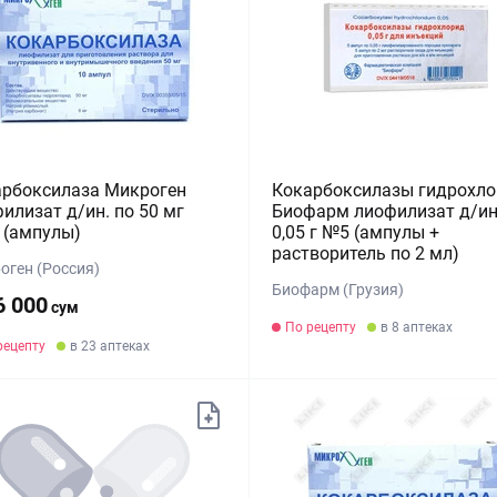
арбоксилаза Микроген
Кокарбоксилазы гидрохл
илизат д/ин. по 50 мг
Биофарм лиофилизат д/ин
 (ампулы)
0,05 г №5 (ампулы +
растворитель по 2 мл)
оген (Россия)
Биофарм (Грузия)
6 000
сум
По рецепту
в 8 аптеках
рецепту
в 23 аптеках