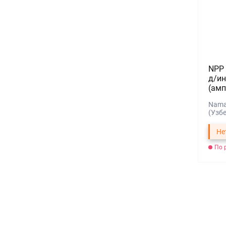
NPP 
д/ин
(амп
Nama
(Узб
Не
По 