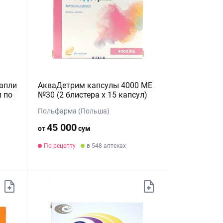
апли
АкваДетрим капсулы 4000 МЕ
л по
№30 (2 блистера х 15 капсул)
Польфарма (Польша)
45 000
от
сум
По рецепту
в 548 аптеках