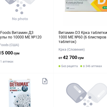
Foods Витамин Д3
Витамин D3 Крка таблетки
улы по 10000 МЕ №120
1000 МЕ №60 (6 блистеров 
таблеток)
Foods (США)
Крка (Словения)
15 000
сум
42 700
от
сум
11 аптеках
Без рецепта
в 346 аптеках