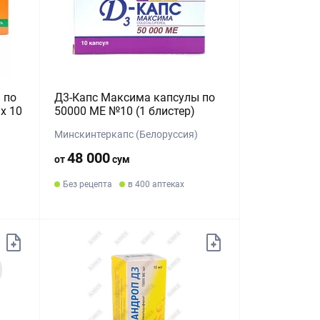
 по
Д3-Капс Максима капсулы по
х 10
50000 МЕ №10 (1 блистер)
Минскинтеркапс (Белоруссия)
48 000
от
сум
Без рецепта
в 400 аптеках