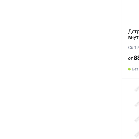
Детр
внут
Curti
8
от
Без