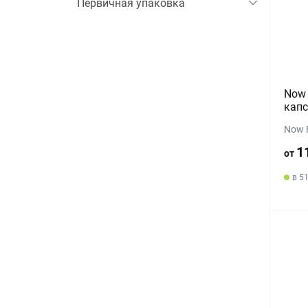
Первичная упаковка
Now 
капс
Now 
1
от
в 5