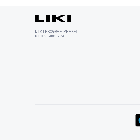
L-I-K-I PROGRAM PHARM
ИНН 309805779