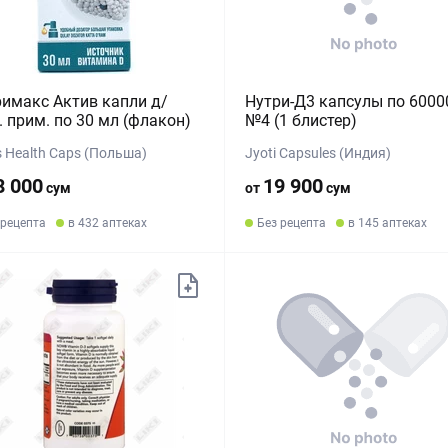
имакс Актив капли д/
Нутри-Д3 капсулы по 6000
. прим. по 30 мл (флакон)
№4 (1 блистер)
s Health Caps (Польша)
Jyoti Capsules (Индия)
8 000
19 900
сум
от
сум
 рецепта
в 432 аптеках
Без рецепта
в 145 аптеках