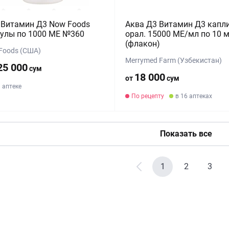
 Витамин Д3 Now Foods
Аква Д3 Витамин Д3 капл
улы по 1000 МЕ №360
орал. 15000 МЕ/мл по 10 
(флакон)
Foods (США)
Merrymed Farm (Узбекистан)
25 000
сум
18 000
от
сум
1 аптеке
По рецепту
в 16 аптеках
Показать все
1
2
3