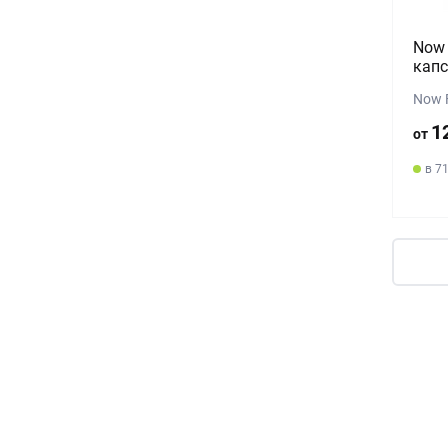
Now
капс
Now 
1
от
в 7