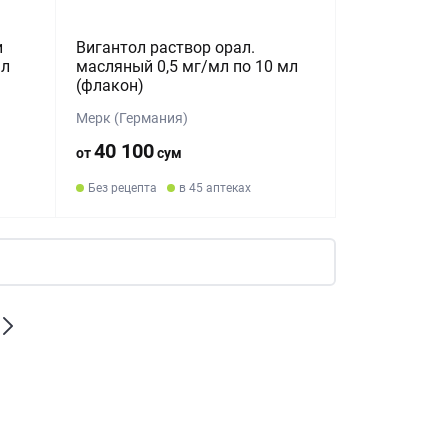
и
Вигантол раствор орал.
мл
масляный 0,5 мг/мл по 10 мл
(флакон)
Мерк (Германия)
40 100
от
сум
Без рецепта
в 45 аптеках