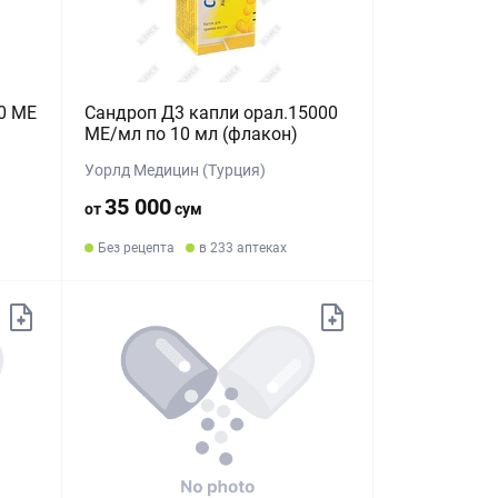
0 МЕ
Сандроп Д3 капли орал.15000
МЕ/мл по 10 мл (флакон)
Уорлд Медицин (Турция)
35 000
от
сум
Без рецепта
в 233 аптеках