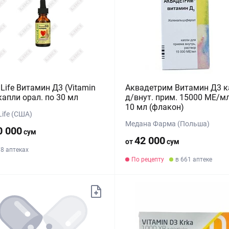
dLife Витамин Д3 (Vitamin
Аквадетрим Витамин Д3 к
капли орал. по 30 мл
д/внут. прим. 15000 МЕ/м
10 мл (флакон)
Life (США)
Медана Фарма (Польша)
0 000
сум
42 000
от
сум
78 аптеках
По рецепту
в 661 аптеке