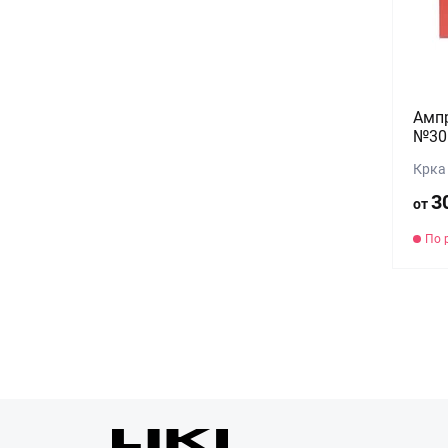
Ампр
№30 
Крка
3
от
По 