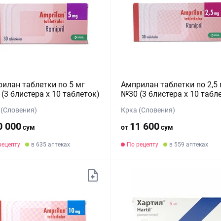
илан таблетки по 5 мг
Амприлан таблетки по 2,5 
(3 блистера х 10 таблеток)
№30 (3 блистера х 10 табл
 (Словения)
Крка (Словения)
0 000
11 600
сум
от
сум
рецепту
в 635 аптеках
По рецепту
в 559 аптеках