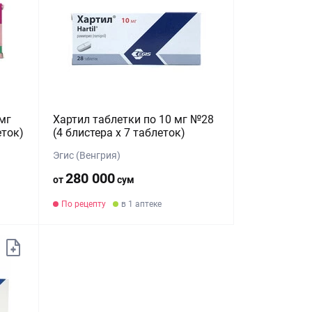
мг
Хартил таблетки по 10 мг №28
еток)
(4 блистера х 7 таблеток)
Эгис (Венгрия)
280 000
от
сум
По рецепту
в 1 аптеке