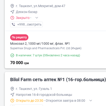
г. Ташкент, ул.Мехригиё, дом-47
Дехкон базар
Закрыто
·
+998 (71) XXX-XX-XX
смотреть
По рецепту
Монозал 2, 1000 мг/1000 мг, флак. №1
Supermax Drugs and Pharmaceuticals Pvt. Ltd (Индия)
В наличии: 7 штук
(Обновлено 2 часа назад)
70 000
сум
Bilol Farm сеть аптек №1 (16-гор.больница)
г. Ташкент, ул. Гузаль 1
Напротив 16-й городской больницы
Открыто до 23:30
·
Откроется завтра в 08:00