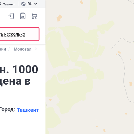
RU
Ташкент
ть несколько
нии
Монозал
н. 1000
цена в
Город:
Ташкент