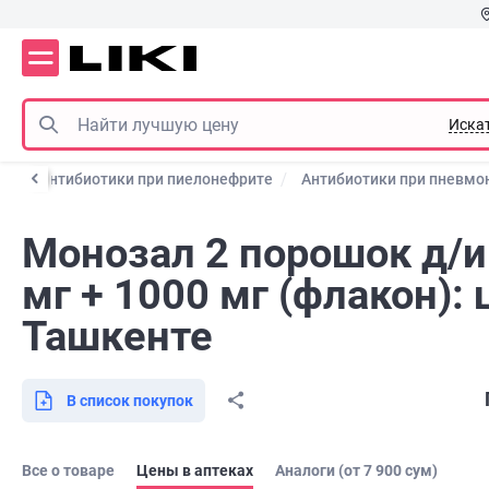
Иска
те
Антибиотики при пиелонефрите
Антибиотики при пневмо
Монозал 2 порошок д/и
мг + 1000 мг (флакон): 
Ташкенте
В список покупок
Все о товаре
Цены в аптеках
Аналоги (от 7 900 сум)