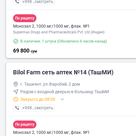
+998 (90) XXX-XX-XX
смотреть
По рецепту
Монозал 2, 1000 мг/1000 мг, флак. №1
Supermax Drugs and Pharmaceuticals Pvt. Ltd (Индия)
В наличии: 1 штука
(Обновлено 6 часов назад)
69 800
сум
Bilol Farm сеть аптек №14 (ТашМИ)
г. Ташкент, ул.Фаробий, 2 дом
Рядом с входной дверью в больницу ТашМИ
Закрыто до 08:00
+998 (90) XXX-XX-XX
смотреть
По рецепту
Монозал 2, 1000 мг/1000 мг, флак. №1