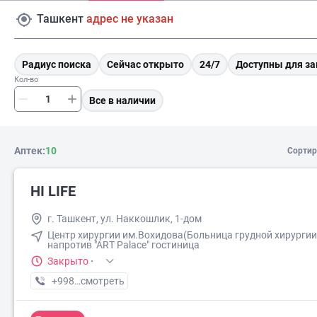
Ташкент
адрес не указан
Радиус поиска
Сейчас открыто
24/7
Доступны для за
Кол-во
Все в наличии
Аптек:
10
Сортир
HI LIFE
г. Ташкент, ул. Наккошлик, 1-дом
Центр хирургии им.Вохидова(Больница грудной хирургии)
напротив "АRТ Palace" гостиница
Закрыто
·
+998 (90) XXX-XX-XX
смотреть