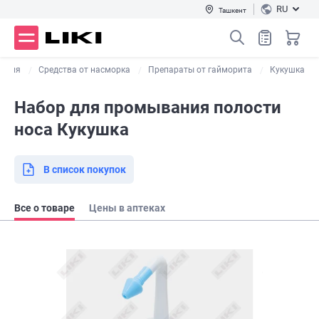
RU
Ташкент
кашля
Средства от насморка
Препараты от гайморита
Кукушка
Набор для промывания полости
носа Кукушка
В список покупок
Все о товаре
Цены в аптеках