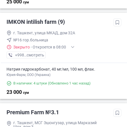
25 000
сум
IMKON intilish farm (9)
г. Ташкент, улица МКАД, дом 32А
№16 гор.больница
Закрыто
·
Откроется в 08:00
+998 (93) XXX-XX-XX
смотреть
Натрия гидрокарбонат, 40 мг/мл, 100 мл, флак.
Юрия-Фарм, ООО (Украина)
В наличии: 4 штуки
(Обновлено 1 час назад)
23 000
сум
Premium Farm №3.1
г. Ташкент, МСГ Эшонгузар, улица Марказий
Шох, дом 3