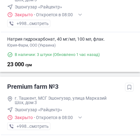
Эшонгузар «Райцентр»
Закрыто
·
Откроется в 08:00
+998 (95) XXX-XX-XX
смотреть
Натрия гидрокарбонат, 40 мг/мл, 100 мл, флак.
Юрия-Фарм, ООО (Украина)
В наличии: 3 штуки
(Обновлено 1 час назад)
23 000
сум
Premium farm №3
г. Ташкент, МСГ Эшонгузар, улица Марказий
Шох, дом 3
Эшонгузар «Райцентр»
Закрыто
·
Откроется в 08:00
+998 (95) XXX-XX-XX
смотреть