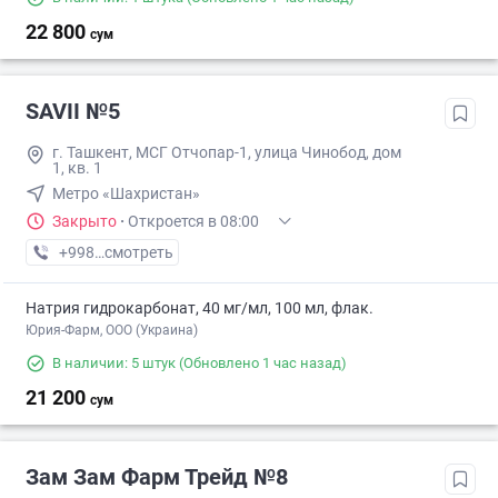
22 800
сум
SAVII №5
г. Ташкент, МСГ Отчопар-1, улица Чинобод, дом
1, кв. 1
Метро «Шахристан»
Закрыто
·
Откроется в 08:00
+998 (94) XXX-XX-XX
смотреть
Натрия гидрокарбонат, 40 мг/мл, 100 мл, флак.
Юрия-Фарм, ООО (Украина)
В наличии: 5 штук
(Обновлено 1 час назад)
21 200
сум
Зам Зам Фарм Трейд №8