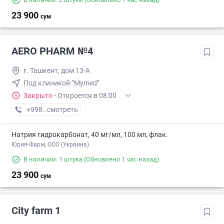
23 900
сум
AERO PHARM №4
г. Ташкент, дом 13-А
Под клиникой “Mymed”
Закрыто
·
Откроется в 08:00
+998 (70) XXX-XX-XX
смотреть
Натрия гидрокарбонат, 40 мг/мл, 100 мл, флак.
Юрия-Фарм, ООО (Украина)
В наличии: 1 штука
(Обновлено 1 час назад)
23 900
сум
City farm 1