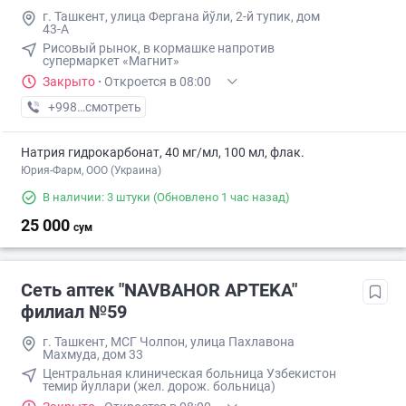
г. Ташкент, улица Фергана йўли, 2-й тупик, дом
43-А
Рисовый рынок, в кормашке напротив
супермаркет «Магнит»
Закрыто
·
Откроется в 08:00
+998 (88) XXX-XX-XX
смотреть
Натрия гидрокарбонат, 40 мг/мл, 100 мл, флак.
Юрия-Фарм, ООО (Украина)
В наличии: 3 штуки
(Обновлено 1 час назад)
25 000
сум
Сеть аптек "NAVBAHOR APTEKA"
филиал №59
г. Ташкент, МСГ Чолпон, улица Пахлавона
Махмуда, дом 33
Центральная клиническая больница Узбекистон
темир йуллари (жел. дорож. больница)