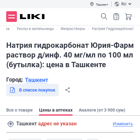
RU
Ташкент
дства
Уколы и капельницы
Физрастворы
Натрия Гидрокарбонат
Натрия гидрокарбонат Юрия-Фарм
раствор д/инф. 40 мг/мл по 100 мл
(бутылка): цена в Ташкенте
Город:
Ташкент
В список покупок
Все о товаре
Цены в аптеках
Аналоги (от 3 900 сум)
Ташкент
адрес не указан
Изменить