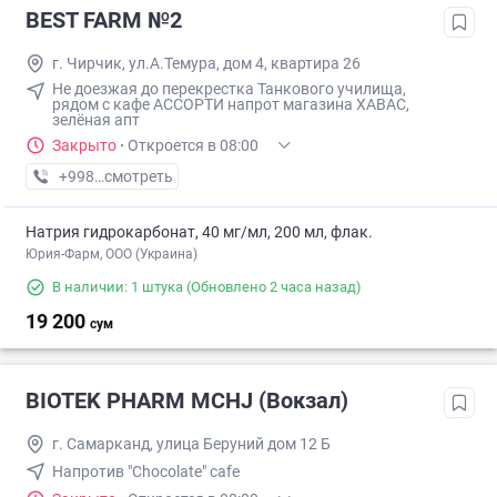
BEST FARM №2
г. Чирчик, ул.А.Темура, дом 4, квартира 26
Не доезжая до перекрестка Танкового училища,
рядом с кафе АССОРТИ напрот магазина ХАВАС,
зелёная апт
Закрыто
·
Откроется в 08:00
+998 (71) XXX-XX-XX
смотреть
Натрия гидрокарбонат, 40 мг/мл, 200 мл, флак.
Юрия-Фарм, ООО (Украина)
В наличии: 1 штука
(Обновлено 2 часа назад)
19 200
сум
BIOTEK PHARM MCHJ (Вокзал)
г. Самарканд, улица Беруний дом 12 Б
Напротив "Chocolate" cafe