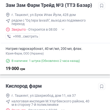
Зам Зам Фарм Трейд №3 (ТТЗ Базар)
г. Ташкент, ул.Буюк Ипак Йули, 428 дом
рядом с "Oq tepa lavash", выход из подземного
переход
Закрыто
·
Откроется в 08:00
+998 (71) XXX-XX-XX
смотреть
Натрия гидрокарбонат, 40 мг/мл, 200 мл, флак.
Юрия-Фарм, ООО (Украина)
В наличии: 1 штука
(Обновлено 2 часа назад)
19 000
сум
Кислород фарм
г. Ташкент, ул.Шахриобод, дом 11, кв 37
налоговая инспеция М.Улугбекского района, 40
м в сторону 7-й поликлиники