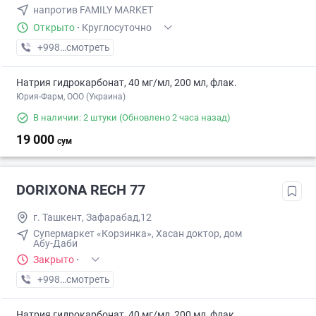
напротив FAMILY MARKET
Открыто
·
Круглосуточно
+998 (77) XXX-XX-XX
смотреть
Натрия гидрокарбонат, 40 мг/мл, 200 мл, флак.
Юрия-Фарм, ООО (Украина)
В наличии: 2 штуки
(Обновлено 2 часа назад)
19 000
сум
DORIXONA RECH 77
г. Ташкент, Зафарабад,12
Супермаркет «Корзинка», Хасан доктор, дом
Абу-Даби
Закрыто
·
+998 (99) XXX-XX-XX
смотреть
Натрия гидрокарбонат, 40 мг/мл, 200 мл, флак.