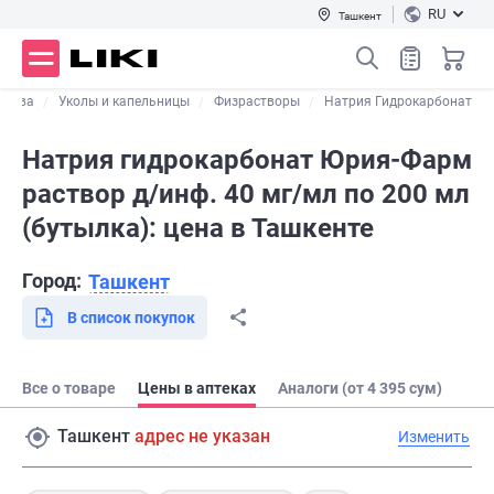
RU
Ташкент
дства
Уколы и капельницы
Физрастворы
Натрия Гидрокарбонат
Натрия гидрокарбонат Юрия-Фарм
раствор д/инф. 40 мг/мл по 200 мл
(бутылка): цена в Ташкенте
Город:
Ташкент
В список покупок
Все о товаре
Цены в аптеках
Аналоги (от 4 395 сум)
Ташкент
адрес не указан
Изменить