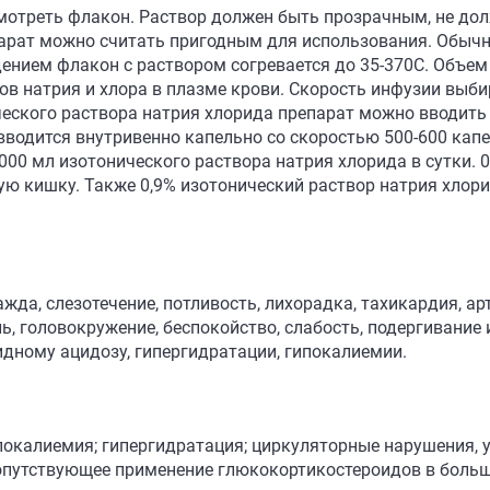
отреть флакон. Раствор должен быть прозрачным, не дол
арат можно считать пригодным для использования. Обычн
дением флакон с раствором согревается до 35-370С. Объем
нов натрия и хлора в плазме крови. Скорость инфузии выб
еского раствора натрия хлорида препарат можно вводить
 вводится внутривенно капельно со скоростью 500-600 капе
00 мл изотонического раствора натрия хлорида в сутки. 
ую кишку. Также 0,9% изотонический раствор натрия хлор
ажда, слезотечение, потливость, лихорадка, тахикардия, а
ль, головокружение, беспокойство, слабость, подергивани
идному ацидозу, гипергидратации, гипокалиемии.
ипокалиемия; гипергидратация; циркуляторные нарушения,
; сопутствующее применение глюкокортикостероидов в бол