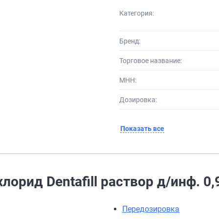
Категория:
Бренд:
Торговое название:
МНН:
Дозировка:
Показать все
орид Dentafill раствор д/инф. 0,
Передозировка