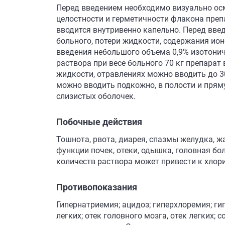
Перед введением необходимо визуально осм
целостности и герметичности флакона преп
вводится внутривенно капельно. Перед вве
больного, потери жидкости, содержания ио
введения небольшого объема 0,9% изотонич
раствора при весе больного 70 кг препарат
жидкости, отравлениях можно вводить до 30
можно вводить подкожно, в полости и прям
слизистых оболочек.
Побочные действия
Тошнота, рвота, диарея, спазмы желудка, ж
функции почек, отеки, одышка, головная бо
количеств раствора может привести к хлор
Противопоказания
Гипернатриемия; ацидоз; гиперхлоремия; г
легких; отек головного мозга, отек легких