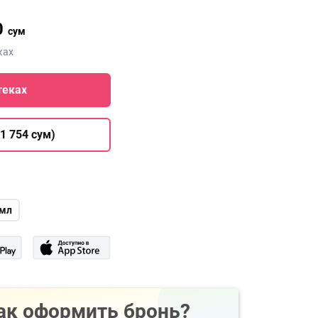
0
сум
ках
теках
1 754 сум)
 мл
ак оформить бронь?