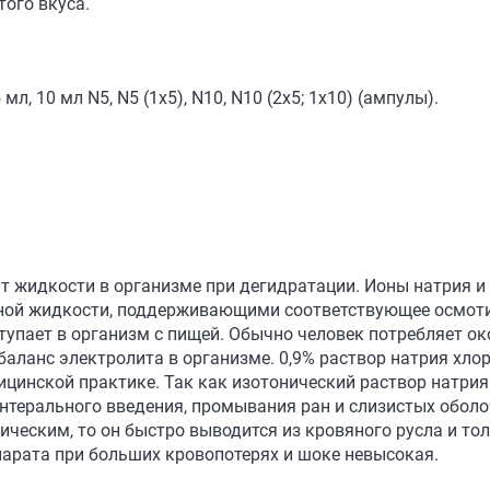
ого вкуса.
л, 10 мл N5, N5 (1х5), N10, N10 (2х5; 1х10) (ампулы).
т жидкости в организме при дегидратации. Ионы натрия 
ной жидкости, поддерживающими соответствующее осмоти
упает в организм с пищей. Обычно человек потребляет око
 баланс электролита в организме. 0,9% раствор натрия хл
ицинской практике. Так как изотонический раствор натр
нтерального введения, промывания ран и слизистых оболоч
ическим, то он быстро выводится из кровяного русла и т
парата при больших кровопотерях и шоке невысокая.