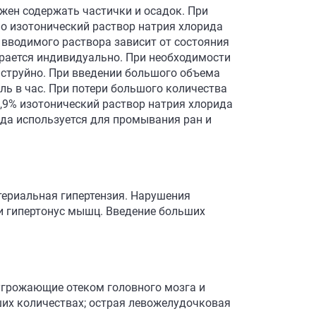
жен содержать частички и осадок. При
о изотонический раствор натрия хлорида
 вводимого раствора зависит от состояния
ирается индивидуально. При необходимости
 струйно. При введении большого объема
ль в час. При потери большого количества
0,9% изотонический раствор натрия хлорида
ида используется для промывания ран и
ртериальная гипертензия. Нарушения
е и гипертонус мышц. Введение больших
 угрожающие отеком головного мозга и
ьших количествах; острая левожелудочковая