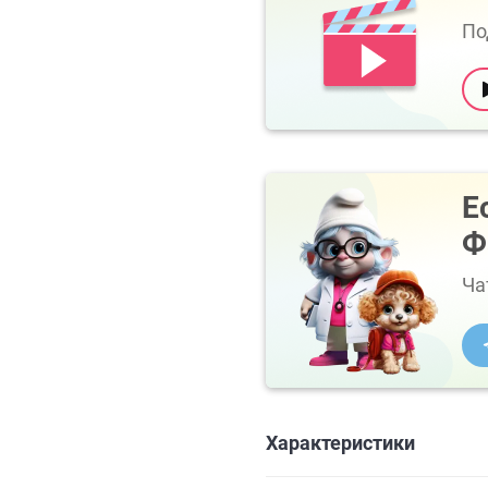
По
Е
Ф
Ча
Характеристики