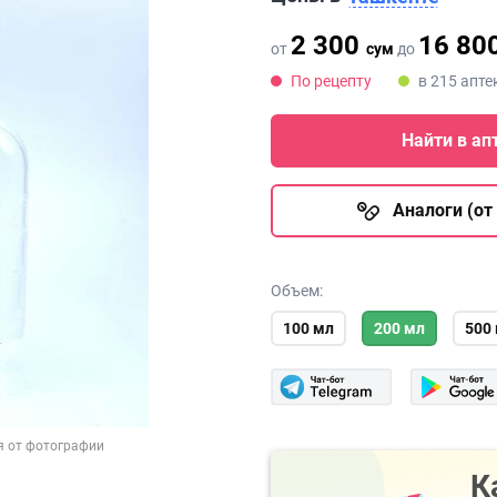
2 300
16 80
от
сум
до
По рецепту
в 215 апте
Найти в ап
Аналоги (от 
Объем:
100 мл
200 мл
500
я от фотографии
К