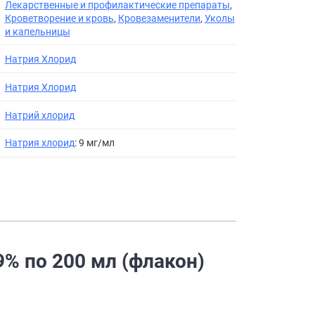
Лекарственные и профилактические препараты
,
Кроветворение и кровь
,
Кровезаменители
,
Уколы
и капельницы
Натрия Хлорид
Натрия Хлорид
Натрий хлорид
Натрия хлорид
: 9 мг/мл
9% по 200 мл (флакон)