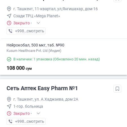
г. Ташкент, 11-квартал, ул,Янгишахар, дом-16
Сзади ТРЦ «Mega Planet»
Закрыто
·
+998 (90) XXX-XX-XX
смотреть
Нейрокобал, 500 мкг, таб. №90
Kusum Healthcare Pvt. Ltd (Индия)
В наличии: 1 упаковка
(Обновлено 20 мин. назад)
108 000
сум
Сеть Аптек Easy Pharm №1
г. Ташкент, ул. А.Хаджаева, дом 2А
1-гор. больница
Закрыто
·
+998 (94) XXX-XX-XX
смотреть