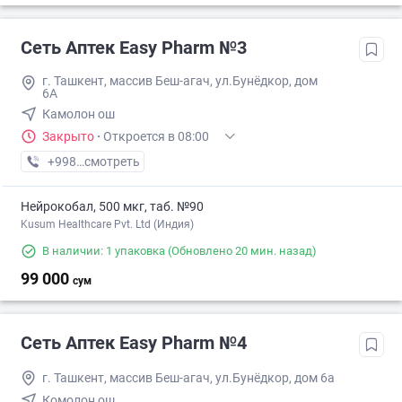
Сеть Аптек Easy Pharm №3
г. Ташкент, массив Беш-агач, ул.Бунёдкор, дом
6А
Камолон ош
Закрыто
·
Откроется в 08:00
+998 (71) XXX-XX-XX
смотреть
Нейрокобал, 500 мкг, таб. №90
Kusum Healthcare Pvt. Ltd (Индия)
В наличии: 1 упаковка
(Обновлено 20 мин. назад)
99 000
сум
Сеть Аптек Easy Pharm №4
г. Ташкент, массив Беш-агач, ул.Бунёдкор, дом 6а
Комолон ош