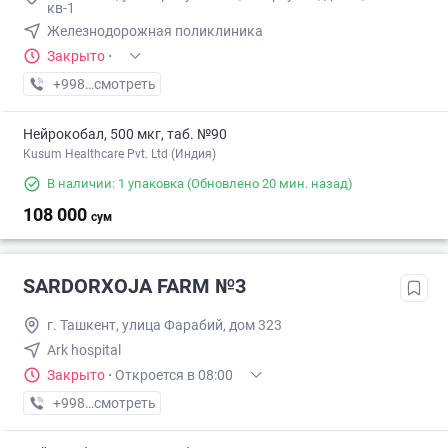
кв-1
Железнодорожная поликлиника
Закрыто
·
+998 (90) XXX-XX-XX
смотреть
Нейрокобал, 500 мкг, таб. №90
Kusum Healthcare Pvt. Ltd (Индия)
В наличии: 1 упаковка
(Обновлено 20 мин. назад)
108 000
сум
SARDORXOJA FARM №3
г. Ташкент, улица Фарабий, дом 323
Ark hospital
Закрыто
·
Откроется в 08:00
+998 (77) XXX-XX-XX
смотреть