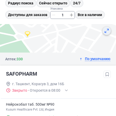
Радиус поиска
Сейчас открыто
24/7
Упаковка
Доступны для заказов
Все в наличии
По умолчанию
Аптек:
330
SAFOPHARM
г. Ташкент, Корасув 3, дом 16Б
Закрыто
·
Откроется в 08:00
Нейрокобал таб. 500мг №90
Kusum Healthcare Pvt. Ltd, Индия