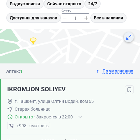
Радиус поиска
Сейчас открыто
24/7
Кол-во
Доступны для заказов
Все в наличии
По умолчанию
Аптек:
1
IKROMJON SOLIYEV
г. Ташкент, улица Олтин Водий, дом 65
Старая больница
Открыто
·
Закроется в 22:00
+998 (99) XXX-XX-XX
смотреть