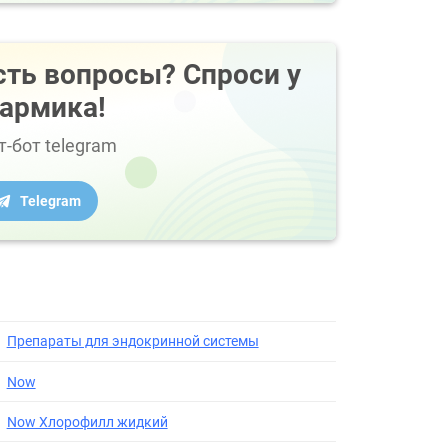
сть вопросы? Спроси у
армика!
т-бот telegram
Telegram
Препараты для эндокринной системы
Now
Now Хлорофилл жидкий