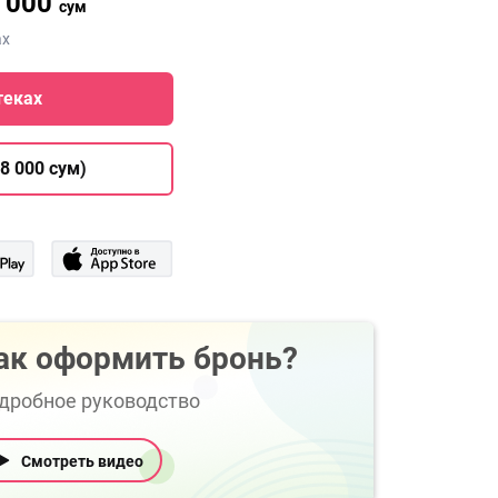
 000
сум
ах
теках
8 000 сум)
ак оформить бронь?
дробное руководство
Смотреть видео