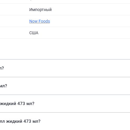
Импортный
Now Foods
США
л?
мл?
 жидкий 473 мл?
лл жидкий 473 мл?