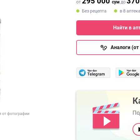
295 000
370
от
сум
до
Без рецепта
в 8 аптек
Найти в ап
Аналоги (от 
К
По
я от фотографии