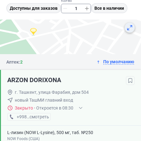
Кол-во
Доступны для заказов
Все в наличии
По умолчанию
Аптек:
2
ARZON DORIXONA
г. Ташкент, улица Фарабия, дом 504
новый ТашМИ главний вход
Закрыто
·
Откроется в 08:30
+998 (90) XXX-XX-XX
смотреть
L-лизин (NOW L-Lysine), 500 мг, таб. №250
NOW Foods (США)