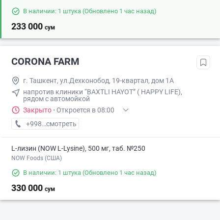
В наличии: 1 штука
(Обновлено 1 час назад)
233 000
сум
CORONA FARM
г. Ташкент, ул.Дехконобод, 19-квартал, дом 1А
напротив клиники “BAXTLI HAYOT” ( HAPPY LIFE),
рядом с автомойкой
Закрыто
·
Откроется в 08:00
+998 (99) XXX-XX-XX
смотреть
L-лизин (NOW L-Lysine), 500 мг, таб. №250
NOW Foods (США)
В наличии: 1 штука
(Обновлено 1 час назад)
330 000
сум