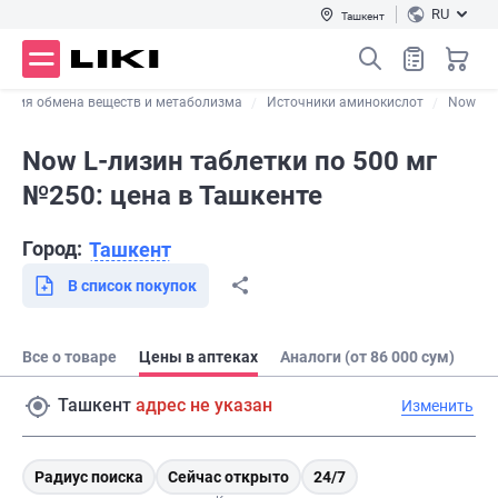
RU
Ташкент
рения обмена веществ и метаболизма
Источники аминокислот
Now
Now L-лизин таблетки по 500 мг
№250: цена в Ташкенте
Город:
Ташкент
В список покупок
Все о товаре
Цены в аптеках
Аналоги (от 86 000 сум)
Ташкент
адрес не указан
Изменить
Радиус поиска
Сейчас открыто
24/7