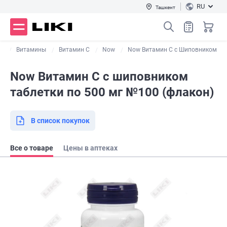
RU
Ташкент
Ды
Витамины
Витамин С
Now
Now Витамин C с Шиповником
Now Витамин С с шиповником
таблетки по 500 мг №100 (флакон)
В список покупок
Все о товаре
Цены в аптеках