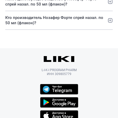
спрей назал. по 50 мл (флакон)?
Кто производитель Нозафер Форте спрей назал. по
50 мл (флакон)?
L-I-K-I PROGRAM PHARM
ИНН 309805779