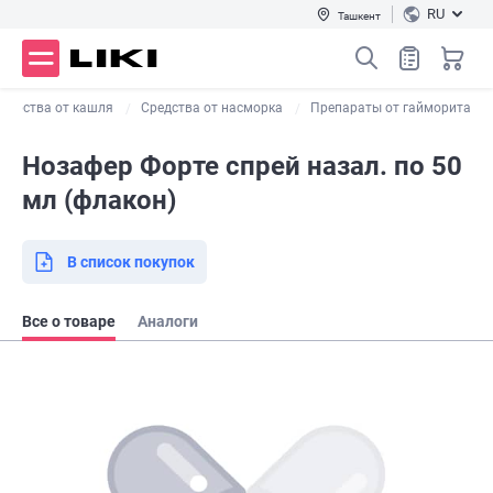
RU
Ташкент
карства от кашля
Средства от насморка
Препараты от гайморита
Нозафер Форте спрей назал. по 50
мл (флакон)
В список покупок
Все о товаре
Аналоги