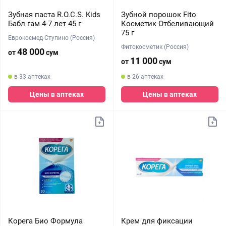
Зубная паста R.O.C.S. Kids
Зубной порошок Fito
Бабл гам 4-7 лет 45 г
Косметик Отбеливающий
75 г
Еврокосмед-Ступино (Россия)
Фитокосметик (Россия)
48 000
от
сум
11 000
от
сум
в 33 аптеках
в 26 аптеках
Цены в аптеках
Цены в аптеках
Корега Био Формула
Крем для фиксации