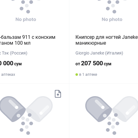
-бальзам 911 с конским
Книпсер для ногтей Janeke
таном 100 мл
маникюрные
 Тэк (Россия)
Giorgio Janeke (Италия)
0 000
207 500
сум
от
сум
6 аптеках
в 1 аптеке