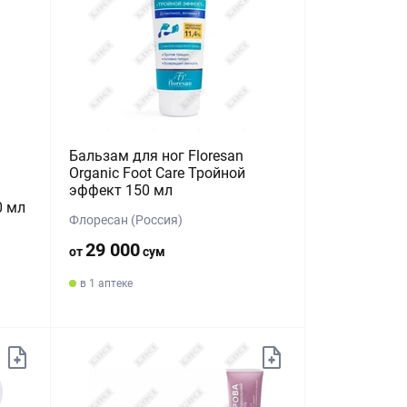
Бальзам для ног Floresan
Organic Foot Care Тройной
эффект 150 мл
0 мл
Флоресан (Россия)
29 000
от
сум
в 1 аптеке