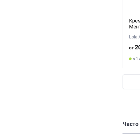
Крем
Мен
Lola 
2
от
в 1
Часто