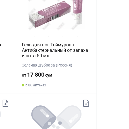
o
Гель для ног Теймурова
Антибактериальный от запаха
и пота 50 мл
Зеленая Дубрава (Россия)
17 800
от
сум
в 86 аптеках