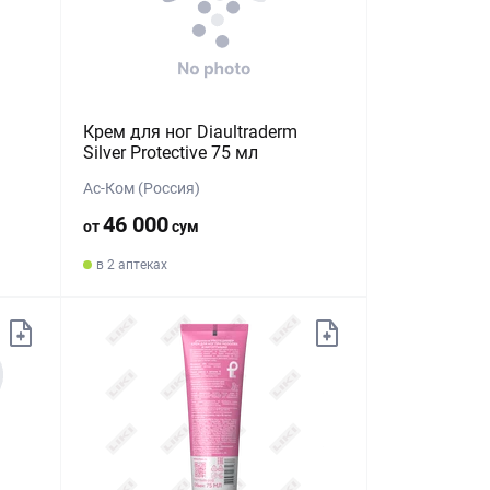
Крем для ног Diaultraderm
Silver Protective 75 мл
Ас-Ком (Россия)
46 000
от
сум
в 2 аптеках