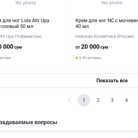
 для ног Lola Atir Upa
Крем для ног NC с мочеви
толовый 50 мл
40 мл
Atir Upa (Узбекистан)
Невская Косметика (Россия)
0 000
20 000
сум
от
сум
 аптеке
в 99 аптеках
Показать все
1
2
3
4
 задаваемые вопросы