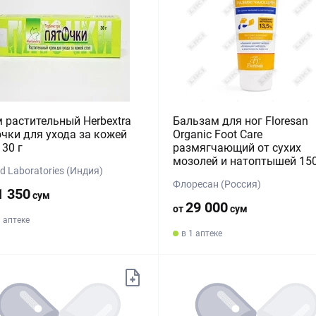
 растительный Herbextra
Бальзам для ног Floresan
чки для ухода за кожей
Organic Foot Care
 30 г
размягчающий от сухих
мозолей и натоптышей 15
d Laboratories (Индия)
Флоресан (Россия)
1 350
сум
29 000
от
сум
1 аптеке
в 1 аптеке