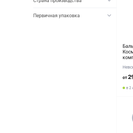
Страна производства
Первичная упаковка
Баль
Косм
комп
Невс
2
от
в 2