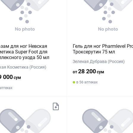
зам для ног Невская
Гель для ног Pharmlevel Pr
етика Super Foot для
Троксерутин 75 мл
лексного ухода 50 мл
Зеленая Дубрава (Россия)
кая Косметика (Россия)
28 200
от
сум
9 000
сум
в 56 аптеках
 аптеках