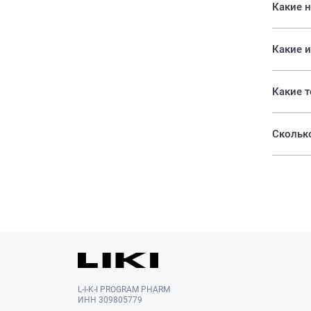
Какие н
Какие и
Сколько
L-I-K-I PROGRAM PHARM
ИНН 309805779