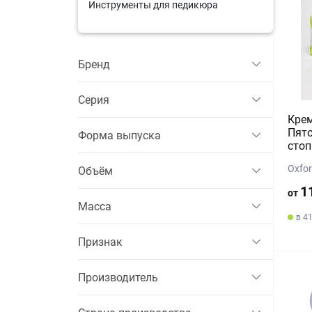
Инструменты для педикюра
Бренд
Серия
Крем
Пято
Форма выпуска
стоп
Oxfor
Объём
1
от
Масса
в 4
Признак
Производитель