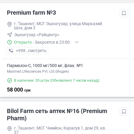
Premium farm №3
г. Ташкент, МСГ Эшонгузар, улица Марказий
Шох, дом 3
Эшонгузар «Райцентр»
Открыто
·
Закроется в 23:00
+998 (95) XXX-XX-XX
смотреть
Пармазон-С, 1000 мг/500 мг, флак. №1
Maxmed Lifesciences Pvt. Ltd (Индия)
В наличии: 35 штук
(Обновлено 7 часов назад)
58 000
сум
Bilol Farm сеть аптек №16 (Premium
Pharm)
г. Ташкент, МСГ Чимйон, Карасув 1, дом 29, кв.
37