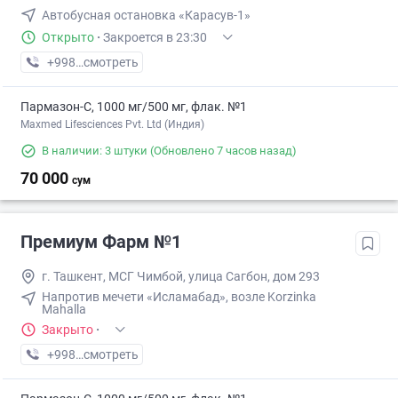
Автобусная остановка «Карасув-1»
Открыто
·
Закроется в 23:30
+998 (77) XXX-XX-XX
смотреть
Пармазон-С, 1000 мг/500 мг, флак. №1
Maxmed Lifesciences Pvt. Ltd (Индия)
В наличии: 3 штуки
(Обновлено 7 часов назад)
70 000
сум
Премиум Фарм №1
г. Ташкент, МСГ Чимбой, улица Сагбон, дом 293
Напротив мечети «Исламабад», возле Korzinka
Mahalla
Закрыто
·
+998 (95) XXX-XX-XX
смотреть