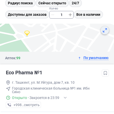
Радиус поиска
Сейчас открыто
24/7
Кол-во
Доступны для заказов
Все в наличии
По умолчанию
Аптек:
99
Eco Pharma №1
г. Ташкент, ул. М.Уйгура, дом 7, кв. 10
Городская клиническая больница №1 им. Ибн
Сино
Открыто
·
Закроется в 23:59
+998 (71) XXX-XX-XX
смотреть