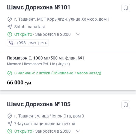
Шамс Дорихона №101
г. Ташкент, МСГ Корыягди, улица Хамкор, дом 1
Shtab mahallasi
Открыто
·
Закроется в 23:00
+998 (79) XXX-XX-XX
смотреть
Пармазон-С, 1000 мг/500 мг, флак. №1
Maxmed Lifesciences Pvt. Ltd (Индия)
В наличии: 2 штуки
(Обновлено 7 часов назад)
66 000
сум
Шамс Дорихона №105
г. Ташкент, улица Чопон Ота, дом 3
?Rayxon» национальная кухня
Открыто
·
Закроется в 23:00