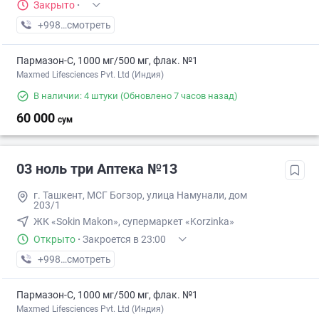
Закрыто
·
+998 (55) XXX-XX-XX
смотреть
Пармазон-С, 1000 мг/500 мг, флак. №1
Maxmed Lifesciences Pvt. Ltd (Индия)
В наличии: 4 штуки
(Обновлено 7 часов назад)
60 000
сум
03 ноль три Аптека №13
г. Ташкент, МСГ Богзор, улица Намунали, дом
203/1
ЖК «Sokin Makon», супермаркет «Korzinka»
Открыто
·
Закроется в 23:00
+998 (77) XXX-XX-XX
смотреть
Пармазон-С, 1000 мг/500 мг, флак. №1
Maxmed Lifesciences Pvt. Ltd (Индия)