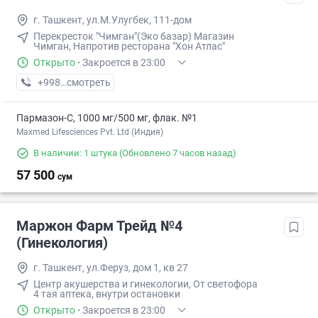
г. Ташкент, ул.М.Улугбек, 111-дом
Перекресток "Чимган"(Эко базар) Магазин
Чимган, Напротив ресторана "Хон Атлас"
Открыто
·
Закроется в 23:00
+998 (99) XXX-XX-XX
смотреть
Пармазон-С, 1000 мг/500 мг, флак. №1
Maxmed Lifesciences Pvt. Ltd (Индия)
В наличии: 1 штука
(Обновлено 7 часов назад)
57 500
сум
Маржон Фарм Трейд №4
(Гинекология)
г. Ташкент, ул.Феруз, дом 1, кв 27
Центр акушерства и гинекологии, От светофора
4 тая аптека, внутри остановки
Открыто
·
Закроется в 23:00