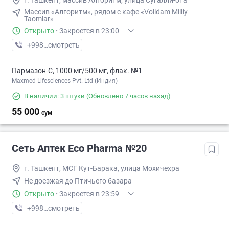
г. Ташкент, массив Алгоритм, улица Сугалли-ота
Массив «Алгоритм», рядом с кафе «Volidam Milliy
Taomlar»
Открыто
·
Закроется в 23:00
+998 (99) XXX-XX-XX
смотреть
Пармазон-С, 1000 мг/500 мг, флак. №1
Maxmed Lifesciences Pvt. Ltd (Индия)
В наличии: 3 штуки
(Обновлено 7 часов назад)
55 000
сум
Сеть Аптек Eco Pharma №20
г. Ташкент, МСГ Кут-Барака, улица Мохичехра
Не доезжая до Птичьего базара
Открыто
·
Закроется в 23:59
+998 (55) XXX-XX-XX
смотреть