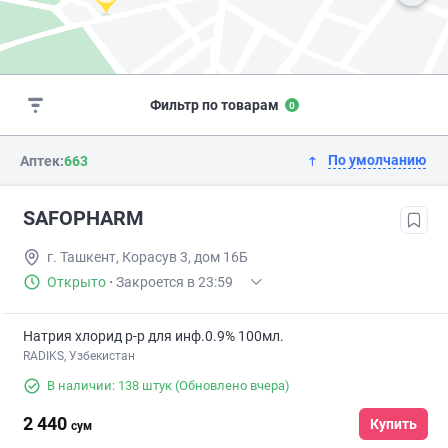
Фильтр по товарам
0
По умолчанию
Аптек:
663
SAFOPHARM
г. Ташкент, Корасув 3, дом 16Б
Открыто
·
Закроется в 23:59
Натрия хлорид р-р для инф.0.9% 100мл.
RADIKS, Узбекистан
В наличии: 138 штук
(Обновлено вчера)
2 440
Купить
сум