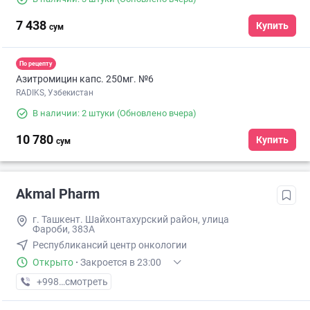
7 438
Купить
сум
По рецепту
Азитромицин капс. 250мг. №6
RADIKS, Узбекистан
В наличии: 2 штуки
(Обновлено вчера)
10 780
Купить
сум
Akmal Pharm
г. Ташкент. Шайхонтахурский район, улица
Фароби, 383А
Республикансий центр онкологии
Открыто
·
Закроется в 23:00
+998 (99) XXX-XX-XX
смотреть