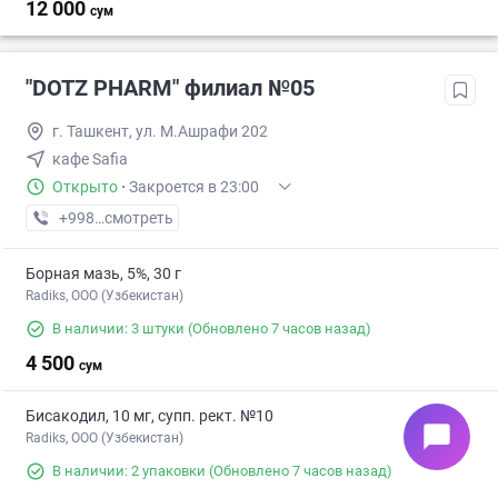
12 000
сум
"DOTZ PHARM" филиал №05
г. Ташкент, ул. М.Ашрафи 202
кафе Safia
Открыто
·
Закроется в 23:00
+998 (77) XXX-XX-XX
смотреть
Борная мазь, 5%, 30 г
Radiks, ООО (Узбекистан)
В наличии: 3 штуки
(Обновлено 7 часов назад)
4 500
сум
Бисакодил, 10 мг, супп. рект. №10
chat_bubble
Radiks, ООО (Узбекистан)
В наличии: 2 упаковки
(Обновлено 7 часов назад)