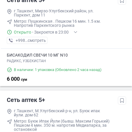
Сеть аптек 5+
г.Ташкент, Мирзо-Улугбекский район, ул.
Паркент, дом 11
Метро: ​Пушкинская . Пешком​ 16 мин. ​1.5 км.
Напротив Паркентского рынка
Открыто
·
Закроется в 23:00
+998 (71) XXX-XX-XX
смотреть
БИСАКОДИЛ СВЕЧИ 10 МГ N10
РАДИКС, УЗБЕКИСТАН
В наличии: 1 упаковка
(Обновлено 2 часа назад)
6 000
сум
Сеть аптек 5+
г.Ташкент, М.Улугбекский р-н, ул. Буюк ипак
йули. дом 62
Метро: Буюк Ипак Йули (бывш. Максим Горький)
Пешком ​4 мин. ​350 м. напротив Медиапарка, за
остановкой