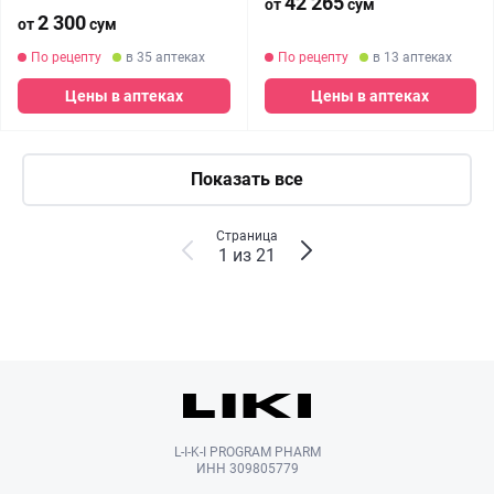
42 265
от
сум
2 300
от
сум
По рецепту
в 35 аптеках
По рецепту
в 13 аптеках
Цены в аптеках
Цены в аптеках
Показать все
Страница
1 из 21
L-I-K-I PROGRAM PHARM
ИНН 309805779