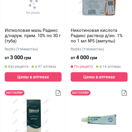
Ихтиоловая мазь Радикс
Никотиновая кислота
д/наруж. прим. 10% по 30 г
Радикс раствор д/ин. 1%
(туба)
по 1 мл №5 (ампулы)
Radiks (Узбекистан)
Radiks (Узбекистан)
3 000
4 000
от
сум
от
сум
Без рецепта
в 97 аптеках
По рецепту
в 14 аптеках
Цены в аптеках
Цены в аптеках
БЕСТСЕЛЛЕР
БЕСТСЕЛЛЕР