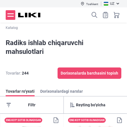
UZ
Toshkent
Katalog
Radiks ishlab chiqaruvchi
mahsulotlari
Tovarlar:
244
Dorixonalarda barchasini topish
Tovarlar ro‘yxati
Dorixonalardagi narxlar
Filtr
ENG KO‘P SOTIB OLINADIGAN
ENG KO‘P SOTIB OLINADIGAN