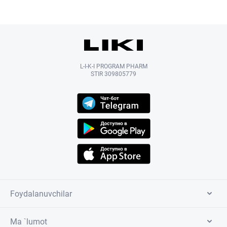
L-I-K-I PROGRAM PHARM
STIR 309805779
Foydalanuvchilar
Ma `lumot