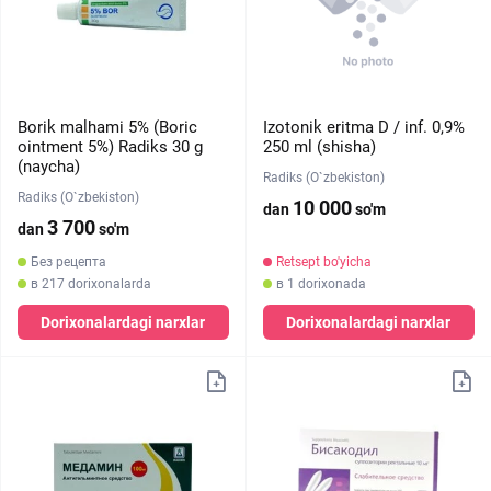
Borik malhami 5% (Boric
Izotonik eritma D / inf. 0,9%
ointment 5%) Radiks 30 g
250 ml (shisha)
(naycha)
Radiks (O`zbekiston)
Radiks (O`zbekiston)
10 000
dan
so'm
3 700
dan
so'm
Без рецепта
Retsept bo'yicha
в 217 dorixonalarda
в 1 dorixonada
Dorixonalardagi narxlar
Dorixonalardagi narxlar