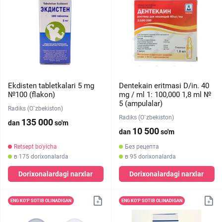
Ekdisten tabletkalari 5 mg
Dentekain eritmasi D/in. 40
№100 (flakon)
mg / ml 1: 100,000 1,8 ml №
5 (ampulalar)
Radiks (O`zbekiston)
Radiks (O`zbekiston)
135 000
dan
so'm
10 500
dan
so'm
Retsept bo'yicha
Без рецепта
в 175 dorixonalarda
в 95 dorixonalarda
Dorixonalardagi narxlar
Dorixonalardagi narxlar
ENG KO‘P SOTIB OLINADIGAN
ENG KO‘P SOTIB OLINADIGAN