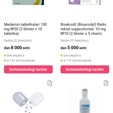
Medamin tabletkalari 100
Bisakodil (Bisacodyl) Radix
mg №20 (2 blister х 10
rektal suppozitorlari 10 mg
tabletka)
№10 (2 blister х 5 sham)
Radiks (O`zbekiston)
Radiks (O`zbekiston)
8 000
5 000
dan
so'm
dan
so'm
Без рецепта
Без рецепта
в 124 dorixonalarda
в 174 dorixonalarda
Dorixonalardagi narxlar
Dorixonalardagi narxlar