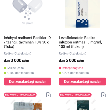
Ichthyol malhami Radiklari D
Levofloksatsin Radiks
/ tashqi. taxminan 10% 30 g
infuzion eritmasi 5 mg/ml,
(Tuba)
100 ml (flakon)
Radiks (O`zbekiston)
Radiks (O`zbekiston)
3 000
5 000
dan
so'm
dan
so'm
Без рецепта
Retsept bo'yicha
в 100 dorixonalarda
в 274 dorixonalarda
Dorixonalardagi narxlar
Dorixonalardagi narxlar
ENG KO‘P SOTIB OLINADIGAN
ENG KO‘P SOTIB OLINADIGAN