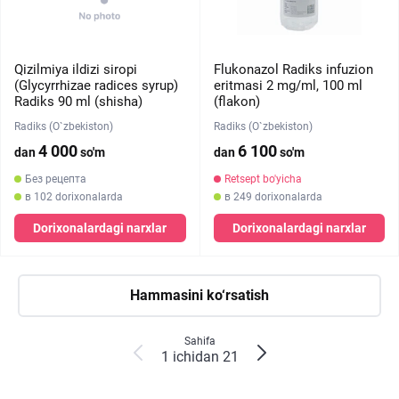
Qizilmiya ildizi siropi
Flukonazol Radiks infuzion
(Glycyrrhizae radices syrup)
eritmasi 2 mg/ml, 100 ml
Radiks 90 ml (shisha)
(flakon)
Radiks (O`zbekiston)
Radiks (O`zbekiston)
4 000
6 100
dan
so'm
dan
so'm
Без рецепта
Retsept bo'yicha
в 102 dorixonalarda
в 249 dorixonalarda
Dorixonalardagi narxlar
Dorixonalardagi narxlar
Hammasini ko‘rsatish
Sahifa
1 ichidan 21