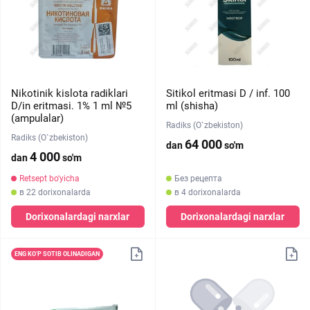
Nikotinik kislota radiklari
Sitikol eritmasi D / inf. 100
D/in eritmasi. 1% 1 ml №5
ml (shisha)
(ampulalar)
Radiks (O`zbekiston)
Radiks (O`zbekiston)
64 000
dan
so'm
4 000
dan
so'm
Retsept bo'yicha
Без рецепта
в 22 dorixonalarda
в 4 dorixonalarda
Dorixonalardagi narxlar
Dorixonalardagi narxlar
ENG KO‘P SOTIB OLINADIGAN