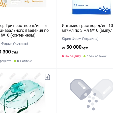
ер Трит раствор д/инг. и
Ингамист раствор д/ин. 1
аназального введения по
мг/мл по 3 мл №10 (ампул
 №10 (контейнеры)
Юрия Фарм (Украина)
 Фарм (Украина)
50 000
от
сум
0 300
сум
По рецепту
в 542 аптеках
 рецепта
в 1 аптеке