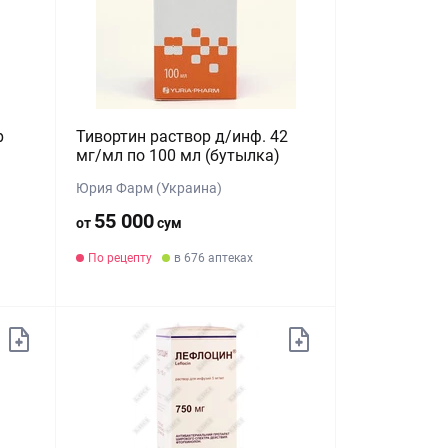
р
Тивортин раствор д/инф. 42
мг/мл по 100 мл (бутылка)
Юрия Фарм (Украина)
55 000
от
сум
По рецепту
в 676 аптеках