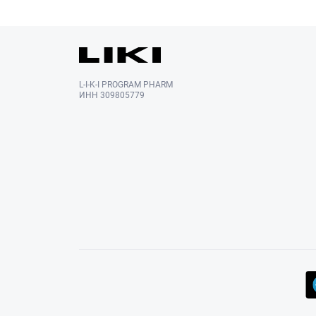
L-I-K-I PROGRAM PHARM
ИНН 309805779