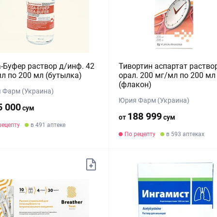
-Буфер раствор д/инф. 42
Тивортин аспартат раство
л по 200 мл (бутылка)
орал. 200 мг/мл по 200 мл
(флакон)
 Фарм (Украина)
Юрия Фарм (Украина)
5 000
сум
188 999
от
сум
рецепту
в 491 аптеке
По рецепту
в 593 аптеках