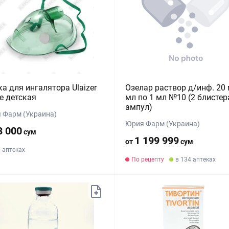
а для ингалятора Ulaizer
Озелар раствор д/инф. 20 
e детская
мл по 1 мл №10 (2 блистера
ампул)
 Фарм (Украина)
Юрия Фарм (Украина)
3 000
сум
1 199 999
от
сум
6 аптеках
По рецепту
в 134 аптеках