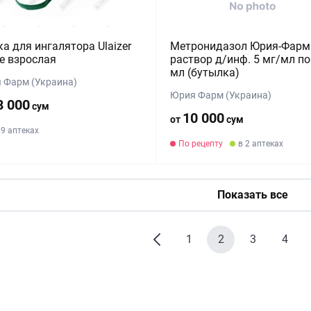
а для ингалятора Ulaizer
Метронидазол Юрия-Фарм
e взрослая
раствор д/инф. 5 мг/мл по
мл (бутылка)
 Фарм (Украина)
Юрия Фарм (Украина)
8 000
сум
10 000
от
сум
29 аптеках
По рецепту
в 2 аптеках
Показать все
1
2
3
4