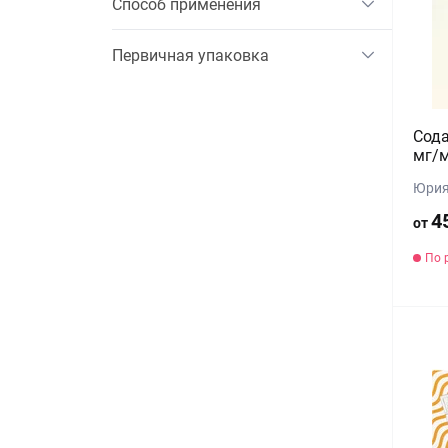
Способ применения
Первичная упаковка
Сода
мг/м
Юрия
4
от
По 