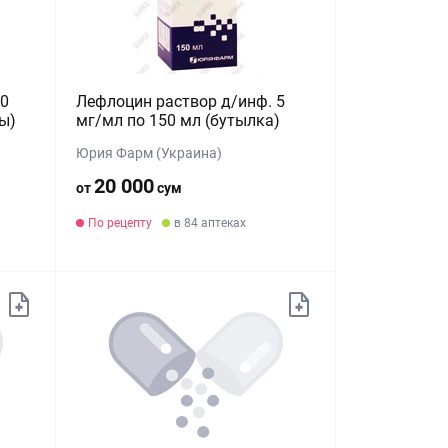
00
Лефлоцин раствор д/инф. 5
ы)
мг/мл по 150 мл (бутылка)
Юрия Фарм (Украина)
20 000
от
сум
По рецепту
в 84 аптеках