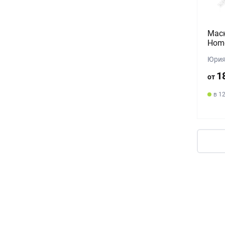
Маск
Hom
Юрия
1
от
в 1