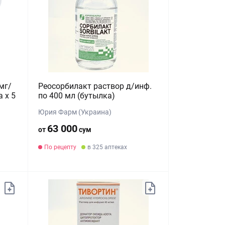
мг/
Реосорбилакт раствор д/инф.
 х 5
по 400 мл (бутылка)
Юрия Фарм (Украина)
63 000
от
сум
По рецепту
в 325 аптеках