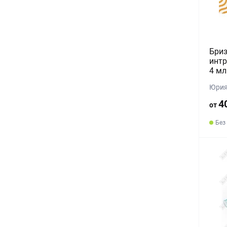
Бриз
интр
4 мл
Юрия
4
от
Без