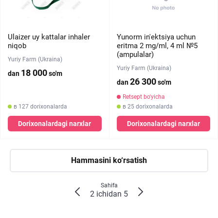
Ulaizer uy kattalar inhaler
Yunorm in'ektsiya uchun
niqob
eritma 2 mg/ml, 4 ml №5
(ampulalar)
Yuriy Farm (Ukraina)
Yuriy Farm (Ukraina)
18 000
dan
so'm
26 300
dan
so'm
Retsept bo'yicha
в 127 dorixonalarda
в 25 dorixonalarda
Dorixonalardagi narxlar
Dorixonalardagi narxlar
Hammasini ko‘rsatish
Sahifa
2 ichidan 5