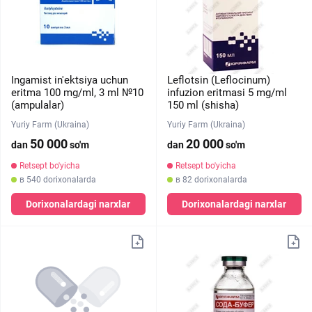
Ingamist in'ektsiya uchun
Leflotsin (Leflocinum)
eritma 100 mg/ml, 3 ml №10
infuzion eritmasi 5 mg/ml
(ampulalar)
150 ml (shisha)
Yuriy Farm (Ukraina)
Yuriy Farm (Ukraina)
50 000
20 000
dan
so'm
dan
so'm
Retsept bo'yicha
Retsept bo'yicha
в 540 dorixonalarda
в 82 dorixonalarda
Dorixonalardagi narxlar
Dorixonalardagi narxlar