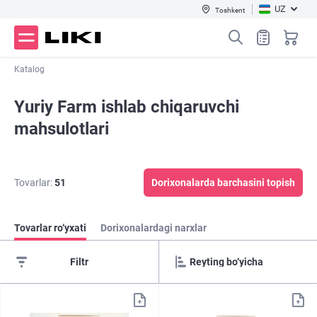
UZ
Toshkent
Katalog
Yuriy Farm ishlab chiqaruvchi
mahsulotlari
Tovarlar:
51
Dorixonalarda barchasini topish
Tovarlar ro‘yxati
Dorixonalardagi narxlar
Filtr