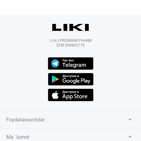
L-I-K-I PROGRAM PHARM
STIR 309805779
Foydalanuvchilar
Ma `lumot