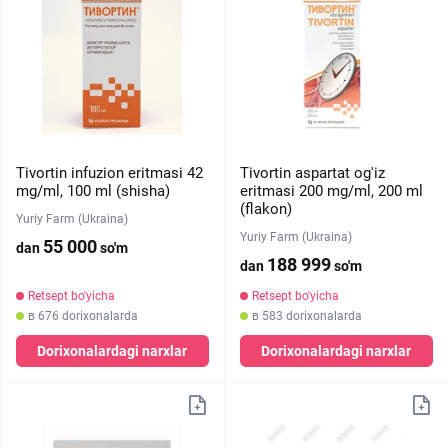
Tivortin infuzion eritmasi 42
Tivortin aspartat og'iz
mg/ml, 100 ml (shisha)
eritmasi 200 mg/ml, 200 ml
(flakon)
Yuriy Farm (Ukraina)
Yuriy Farm (Ukraina)
55 000
dan
so'm
188 999
dan
so'm
Retsept bo'yicha
Retsept bo'yicha
в 676 dorixonalarda
в 583 dorixonalarda
Dorixonalardagi narxlar
Dorixonalardagi narxlar