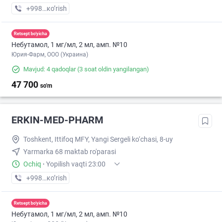
+998 (90) XXX-XX-XX
кo’rish
Retsept bo'yicha
Небутамол, 1 мг/мл, 2 мл, амп. №10
Юрия-Фарм, ООО (Украина)
Mavjud: 4 qadoqlar
(3 soat oldin yangilangan)
47 700
so'm
ERKIN-MED-PHARM
Toshkent, Ittifoq MFY, Yangi Sergeli ko‘chasi, 8-uy
Yarmarka 68 maktab ro'parasi
Ochiq
·
Yopilish vaqti 23:00
+998 (97) XXX-XX-XX
кo’rish
Retsept bo'yicha
Небутамол, 1 мг/мл, 2 мл, амп. №10