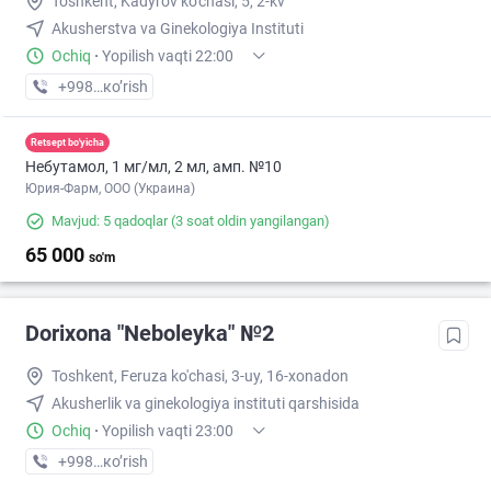
Toshkent, Kadyrov ko'chasi, 5, 2-kv
Akusherstva va Ginekologiya Instituti
Ochiq
·
Yopilish vaqti 22:00
+998 (71) XXX-XX-XX
кo’rish
Retsept bo'yicha
Небутамол, 1 мг/мл, 2 мл, амп. №10
Юрия-Фарм, ООО (Украина)
Mavjud: 5 qadoqlar
(3 soat oldin yangilangan)
65 000
so'm
Dorixona "Neboleyka" №2
Toshkent, Feruza ko'chasi, 3-uy, 16-xonadon
Akusherlik va ginekologiya instituti qarshisida
Ochiq
·
Yopilish vaqti 23:00
+998 (71) XXX-XX-XX
кo’rish