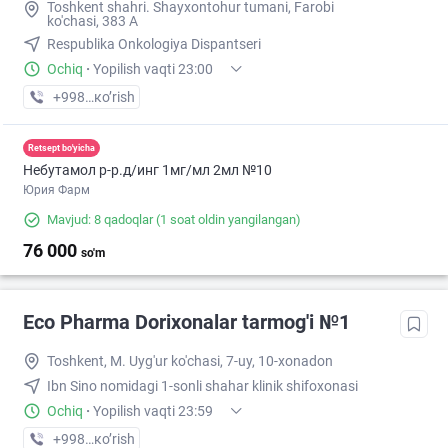
Toshkent shahri. Shayxontohur tumani, Farobi
ko'chasi, 383 A
Respublika Onkologiya Dispantseri
Ochiq
·
Yopilish vaqti 23:00
+998 (99) XXX-XX-XX
кo’rish
Retsept bo'yicha
Небутамол р-р.д/инг 1мг/мл 2мл №10
Юрия Фарм
Mavjud: 8 qadoqlar
(1 soat oldin yangilangan)
76 000
so'm
Eco Pharma Dorixonalar tarmog'i №1
Toshkent, M. Uyg'ur ko'chasi, 7-uy, 10-xonadon
Ibn Sino nomidagi 1-sonli shahar klinik shifoxonasi
Ochiq
·
Yopilish vaqti 23:59
+998 (71) XXX-XX-XX
кo’rish