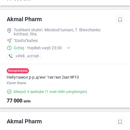
Akmal Pharm
Toshkent shahri. Mirobod tumani, T. Shevchenko
ko'chasi, 36a.
"Giotto"kafesi
Ochiq
·
Yopilish vaqti 23:00
+998 (99) XXX-XX-XX
кo’rish
Retsept bo'yicha
Небутамол р-р.д/инг 1мг/мл 2мл №10
Юрия Фарм
Mavjud: 6 qadoqlar
(1 soat oldin yangilangan)
77 000
so'm
Akmal Pharm