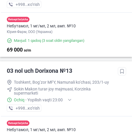
+998 (55) XXX-XX-XX
кo’rish
Retsept bo'yicha
Небутамол, 1 мг/мл, 2 мл, амп. №10
Юрия-Фарм, ООО (Украина)
Mavjud: 1 qadoq
(3 soat oldin yangilangan)
69 000
so'm
03 nol uch Dorixona №13
Toshkent, Bog‘zor MFY, Namunali ko‘chasi, 203/1-uy
Sokin Makon turar-joy majmuasi, Korzinka
supermarketi
Ochiq
·
Yopilish vaqti 23:00
+998 (77) XXX-XX-XX
кo’rish
Retsept bo'yicha
Небутамол, 1 мг/мл, 2 мл, амп. №10