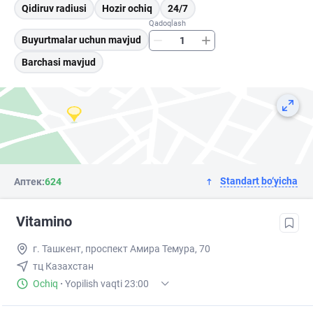
Qidiruv radiusi
Hozir ochiq
24/7
Qadoqlash
Buyurtmalar uchun mavjud
Barchasi mavjud
Standart bo‘yicha
Аптек:
624
Vitamino
г. Ташкент, проспект Амира Темура, 70
тц Казахстан
Ochiq
·
Yopilish vaqti 23:00