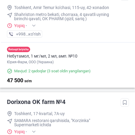
Toshkent, Amir Temur ko'chasi, 115-uy, 42-xonadon
Shahriston metro bekati, chorraxa, 4 qavatli uyning
birinchi qavati, OK PHARM (qizil, sariq )
Yopiq
·
+998 (90) XXX-XX-XX
кo’rish
Retsept bo'yicha
Небутамол, 1 мг/мл, 2 мл, амп. №10
Юрия-Фарм, ООО (Украина)
Mavjud: 2 qadoqlar
(3 soat oldin yangilangan)
47 500
so'm
Dorixona ОK farm №4
Toshkent, 17-kvartal, 7A-uy
SAMARA restorani qarshisida, "Korzinka"
Supermarketi ichida
Yopiq
·