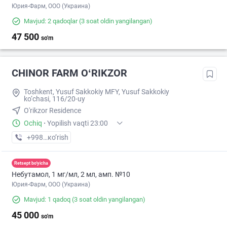
Юрия-Фарм, ООО (Украина)
Mavjud: 2 qadoqlar
(3 soat oldin yangilangan)
47 500
so'm
CHINOR FARM OʻRIKZOR
Toshkent, Yusuf Sakkokiy MFY, Yusuf Sakkokiy
ko‘chasi, 116/20-uy
O'rikzor Residence
Ochiq
·
Yopilish vaqti 23:00
+998 (77) XXX-XX-XX
кo’rish
Retsept bo'yicha
Небутамол, 1 мг/мл, 2 мл, амп. №10
Юрия-Фарм, ООО (Украина)
Mavjud: 1 qadoq
(3 soat oldin yangilangan)
45 000
so'm