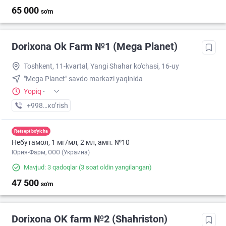
65 000
so'm
Dorixona Ok Farm №1 (Mega Planet)
Toshkent, 11-kvartal, Yangi Shahar ko'chasi, 16-uy
"Mega Planet" savdo markazi yaqinida
Yopiq
·
+998 (90) XXX-XX-XX
кo’rish
Retsept bo'yicha
Небутамол, 1 мг/мл, 2 мл, амп. №10
Юрия-Фарм, ООО (Украина)
Mavjud: 3 qadoqlar
(3 soat oldin yangilangan)
47 500
so'm
Dorixona ОK farm №2 (Shahriston)