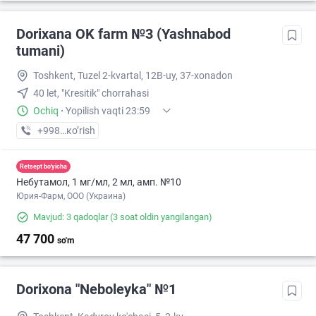
Dorixana OK farm №3 (Yashnabod
tumani)
Toshkent, Tuzel 2-kvartal, 12B-uy, 37-xonadon
40 let, "Kresitik" chorrahasi
Ochiq
·
Yopilish vaqti 23:59
+998 (90) XXX-XX-XX
кo’rish
Retsept bo'yicha
Небутамол, 1 мг/мл, 2 мл, амп. №10
Юрия-Фарм, ООО (Украина)
Mavjud: 3 qadoqlar
(3 soat oldin yangilangan)
47 700
so'm
Dorixona "Neboleyka" №1