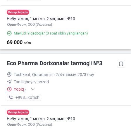
Retsept bo'yicha
Небутамол, 1 мг/мл, 2 мл, амп. №10
Юрия-Фарм, ООО (Украина)
Mavjud: 9 qadoqlar
(3 soat oldin yangilangan)
69 000
so'm
Eco Pharma Dorixonalar tarmog'i №3
Toshkent, Qoraqamish 2/4-massiv, 20/37-uy
Tansiqboyev bozori
Yopiq
·
+998 (99) XXX-XX-XX
кo’rish
Retsept bo'yicha
Небутамол, 1 мг/мл, 2 мл, амп. №10
Юрия-Фарм, ООО (Украина)