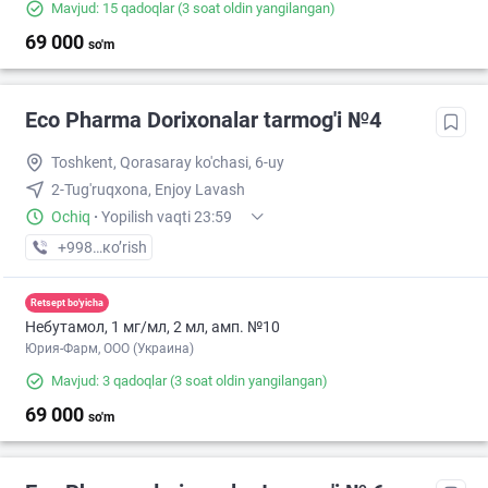
Mavjud: 15 qadoqlar
(3 soat oldin yangilangan)
69 000
so'm
Eco Pharma Dorixonalar tarmog'i №4
Toshkent, Qorasaray ko'chasi, 6-uy
2-Tug'ruqxona, Enjoy Lavash
Ochiq
·
Yopilish vaqti 23:59
+998 (55) XXX-XX-XX
кo’rish
Retsept bo'yicha
Небутамол, 1 мг/мл, 2 мл, амп. №10
Юрия-Фарм, ООО (Украина)
Mavjud: 3 qadoqlar
(3 soat oldin yangilangan)
69 000
so'm