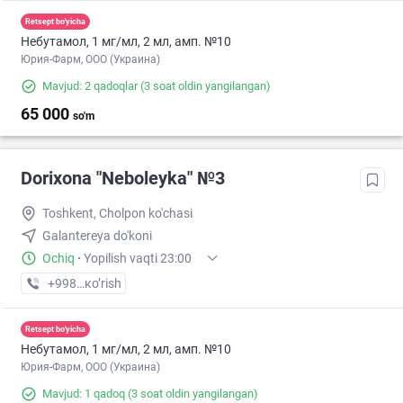
Retsept bo'yicha
Небутамол, 1 мг/мл, 2 мл, амп. №10
Юрия-Фарм, ООО (Украина)
Mavjud: 2 qadoqlar
(3 soat oldin yangilangan)
65 000
so'm
Dorixona "Neboleyka" №3
Toshkent, Cholpon ko'chasi
Galantereya do'koni
Ochiq
·
Yopilish vaqti 23:00
+998 (71) XXX-XX-XX
кo’rish
Retsept bo'yicha
Небутамол, 1 мг/мл, 2 мл, амп. №10
Юрия-Фарм, ООО (Украина)
Mavjud: 1 qadoq
(3 soat oldin yangilangan)