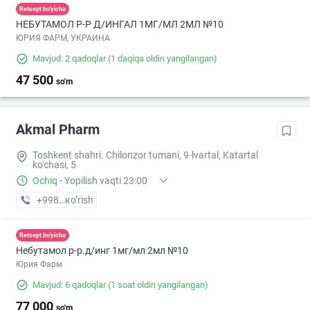
Retsept bo'yicha
НЕБУТАМОЛ Р-Р Д/ИНГАЛ 1МГ/МЛ 2МЛ №10
ЮРИЯ ФАРМ, УКРАИНА
Mavjud: 2 qadoqlar
(1 daqiqa oldin yangilangan)
47 500
so'm
Akmal Pharm
Toshkent shahri. Chilonzor tumani, 9-lvartal, Katartal
ko'chasi, 5
Ochiq
·
Yopilish vaqti 23:00
+998 (99) XXX-XX-XX
кo’rish
Retsept bo'yicha
Небутамол р-р.д/инг 1мг/мл 2мл №10
Юрия Фарм
Mavjud: 6 qadoqlar
(1 soat oldin yangilangan)
77 000
so'm