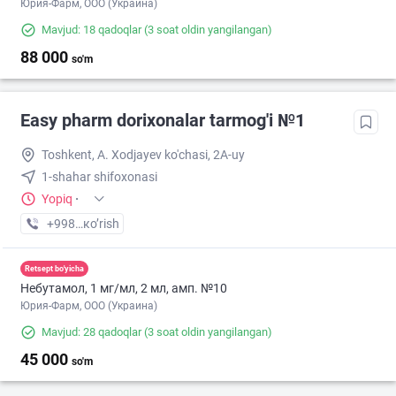
Юрия-Фарм, ООО (Украина)
Mavjud: 18 qadoqlar
(3 soat oldin yangilangan)
88 000
so'm
Easy pharm dorixonalar tarmog'i №1
Toshkent, A. Xodjayev ko'chasi, 2A-uy
1-shahar shifoxonasi
Yopiq
·
+998 (94) XXX-XX-XX
кo’rish
Retsept bo'yicha
Небутамол, 1 мг/мл, 2 мл, амп. №10
Юрия-Фарм, ООО (Украина)
Mavjud: 28 qadoqlar
(3 soat oldin yangilangan)
45 000
so'm