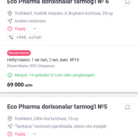
Eco Pharma dorixonalar tarmog'i № 6
Toshkent, Vodnik massivi, X.Boykaro ko'chasi, 29-uy
Avalon restorani
Yopiq
·
+998 (55) XXX-XX-XX
кo’rish
Retsept bo'yicha
Небутамол, 1 мг/мл, 2 мл, амп. №10
Юрия-Фарм, ООО (Украина)
Mavjud: 14 qadoqlar
(3 soat oldin yangilangan)
69 000
so'm
Eco Pharma dorixonalar tarmog'i №5
Toshkent, Oltin Kul ko'chasi, 10-uy
"Tantana" restorani qarshisida, Islom ota masjidi
Yopiq
·