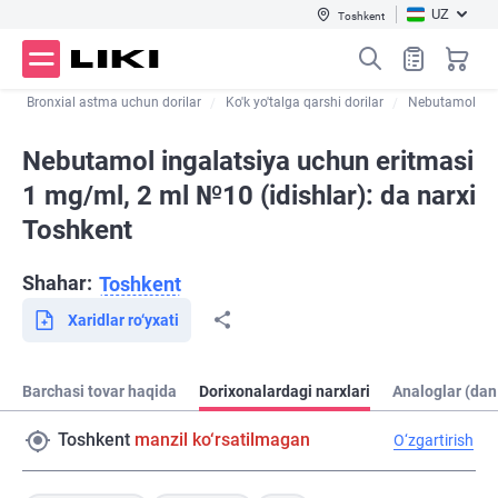
UZ
Toshkent
r
Bronxial astma uchun dorilar
Ko'k yo'talga qarshi dorilar
Nebutamol
Nebutamol ingalatsiya uchun eritmasi
1 mg/ml, 2 ml №10 (idishlar): da narxi
Toshkent
Shahar:
Toshkent
Xaridlar ro‘yxati
Barchasi tovar haqida
Dorixonalardagi narxlari
Analoglar (dan
Toshkent
manzil ko‘rsatilmagan
O‘zgartirish