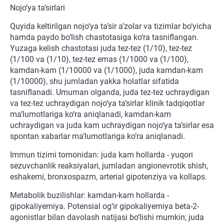
Nojo‘ya ta’sirlari
Quyida keltirilgan nojo‘ya ta’sir a’zolar va tizimlar bo‘yicha
hamda paydo bo‘lish chastotasiga ko‘ra tasniflangan.
Yuzaga kelish chastotasi juda tez-tez (1/10), tez-tez
(1/100 va (1/10), tez-tez emas (1/1000 va (1/100),
kamdan-kam (1/10000 va (1/1000), juda kamdan-kam
(1/10000), shu jumladan yakka holatlar sifatida
tasniflanadi. Umuman olganda, juda tez-tez uchraydigan
va tez-tez uchraydigan nojo‘ya ta’sirlar klinik tadqiqotlar
ma’lumotlariga ko‘ra aniqlanadi, kamdan-kam
uchraydigan va juda kam uchraydigan nojo‘ya ta’sirlar esa
spontan xabarlar ma’lumotlariga ko‘ra aniqlanadi.
Immun tizimi tomonidan: juda kam hollarda - yuqori
sezuvchanlik reaksiyalari, jumladan angionevrotik shish,
eshakemi, bronxospazm, arterial gipotenziya va kollaps.
Metabolik buzilishlar: kamdan-kam hollarda -
gipokaliyemiya. Potensial og‘ir gipokaliyemiya beta-2-
agonistlar bilan davolash natijasi bo‘lishi mumkin; juda