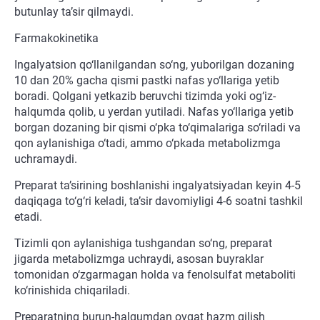
butunlay ta’sir qilmaydi.
Farmakokinetika
Ingalyatsion qo‘llanilgandan so‘ng, yuborilgan dozaning
10 dan 20% gacha qismi pastki nafas yo‘llariga yetib
boradi. Qolgani yetkazib beruvchi tizimda yoki og‘iz-
halqumda qolib, u yerdan yutiladi. Nafas yo‘llariga yetib
borgan dozaning bir qismi o‘pka to‘qimalariga so‘riladi va
qon aylanishiga o‘tadi, ammo o‘pkada metabolizmga
uchramaydi.
Preparat ta’sirining boshlanishi ingalyatsiyadan keyin 4-5
daqiqaga to‘g‘ri keladi, ta’sir davomiyligi 4-6 soatni tashkil
etadi.
Tizimli qon aylanishiga tushgandan so‘ng, preparat
jigarda metabolizmga uchraydi, asosan buyraklar
tomonidan o‘zgarmagan holda va fenolsulfat metaboliti
ko‘rinishida chiqariladi.
Preparatning burun-halqumdan ovqat hazm qilish