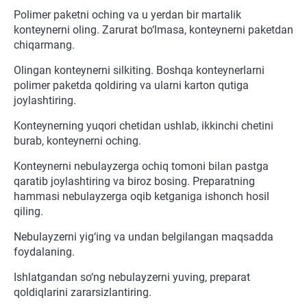
Polimer paketni oching va u yerdan bir martalik
konteynerni oling. Zarurat bo‘lmasa, konteynerni paketdan
chiqarmang.
Olingan konteynerni silkiting. Boshqa konteynerlarni
polimer paketda qoldiring va ularni karton qutiga
joylashtiring.
Konteynerning yuqori chetidan ushlab, ikkinchi chetini
burab, konteynerni oching.
Konteynerni nebulayzerga ochiq tomoni bilan pastga
qaratib joylashtiring va biroz bosing. Preparatning
hammasi nebulayzerga oqib ketganiga ishonch hosil
qiling.
Nebulayzerni yig‘ing va undan belgilangan maqsadda
foydalaning.
Ishlatgandan so‘ng nebulayzerni yuving, preparat
qoldiqlarini zararsizlantiring.