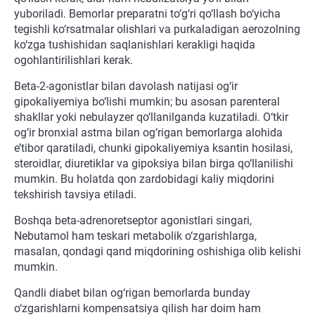
yuboriladi. Bemorlar preparatni to‘g‘ri qo‘llash bo‘yicha
tegishli ko‘rsatmalar olishlari va purkaladigan aerozolning
ko‘zga tushishidan saqlanishlari kerakligi haqida
ogohlantirilishlari kerak.
Beta-2-agonistlar bilan davolash natijasi og‘ir
gipokaliyemiya bo‘lishi mumkin; bu asosan parenteral
shakllar yoki nebulayzer qo‘llanilganda kuzatiladi. O‘tkir
og‘ir bronxial astma bilan og‘rigan bemorlarga alohida
e’tibor qaratiladi, chunki gipokaliyemiya ksantin hosilasi,
steroidlar, diuretiklar va gipoksiya bilan birga qo‘llanilishi
mumkin. Bu holatda qon zardobidagi kaliy miqdorini
tekshirish tavsiya etiladi.
Boshqa beta-adrenoretseptor agonistlari singari,
Nebutamol ham teskari metabolik o‘zgarishlarga,
masalan, qondagi qand miqdorining oshishiga olib kelishi
mumkin.
Qandli diabet bilan og‘rigan bemorlarda bunday
o‘zgarishlarni kompensatsiya qilish har doim ham