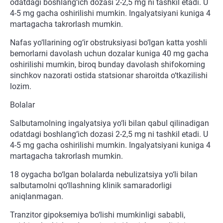
odatdagi boshlang‘ich dozasi 2-2,5 mg ni tashkil etadi. U
4-5 mg gacha oshirilishi mumkin. Ingalyatsiyani kuniga 4
martagacha takrorlash mumkin.
Nafas yo‘llarining og‘ir obstruksiyasi bo‘lgan katta yoshli
bemorlarni davolash uchun dozalar kuniga 40 mg gacha
oshirilishi mumkin, biroq bunday davolash shifokorning
sinchkov nazorati ostida statsionar sharoitda o‘tkazilishi
lozim.
Bolalar
Salbutamolning ingalyatsiya yo‘li bilan qabul qilinadigan
odatdagi boshlang‘ich dozasi 2-2,5 mg ni tashkil etadi. U
4-5 mg gacha oshirilishi mumkin. Ingalyatsiyani kuniga 4
martagacha takrorlash mumkin.
18 oygacha bo‘lgan bolalarda nebulizatsiya yo‘li bilan
salbutamolni qo‘llashning klinik samaradorligi
aniqlanmagan.
Tranzitor gipoksemiya bo‘lishi mumkinligi sababli,