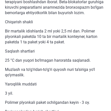
terapiyani boshlashdan iborat. Beta-blokatorlar guruhiga
kiruvchi preparatlarni anamnezida bronxospazm bo‘lgan
bemorlarga ehtiyotkorlik bilan buyurish lozim.
Chiqarish shakli
Bir martalik idishlarda 2 ml yoki 2,5 ml dan. Polimer
plyonkali paketda 10 ta bir martalik konteyner, karton
paketda 1 ta paket yoki 4 ta paket.
Saqlash shartlari
25 °C dan yuqori bo‘lmagan haroratda saqlanadi.
Muzlash va to‘g‘ridan-to‘g‘ri quyosh nuri ta’siriga yo‘l
qo‘ymaslik.
Yaroqlilik muddati
3 yil.
Polimer plyonkali paket ochilgandan keyin - 3 oy.