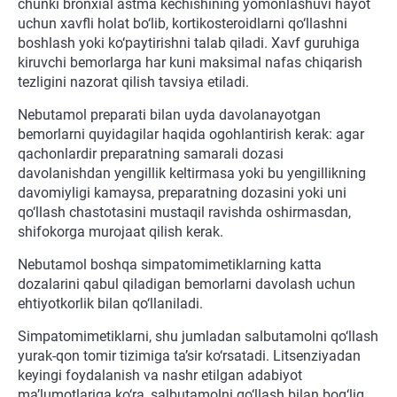
chunki bronxial astma kechishining yomonlashuvi hayot
uchun xavfli holat bo‘lib, kortikosteroidlarni qo‘llashni
boshlash yoki ko‘paytirishni talab qiladi. Xavf guruhiga
kiruvchi bemorlarga har kuni maksimal nafas chiqarish
tezligini nazorat qilish tavsiya etiladi.
Nebutamol preparati bilan uyda davolanayotgan
bemorlarni quyidagilar haqida ogohlantirish kerak: agar
qachonlardir preparatning samarali dozasi
davolanishdan yengillik keltirmasa yoki bu yengillikning
davomiyligi kamaysa, preparatning dozasini yoki uni
qo‘llash chastotasini mustaqil ravishda oshirmasdan,
shifokorga murojaat qilish kerak.
Nebutamol boshqa simpatomimetiklarning katta
dozalarini qabul qiladigan bemorlarni davolash uchun
ehtiyotkorlik bilan qo‘llaniladi.
Simpatomimetiklarni, shu jumladan salbutamolni qo‘llash
yurak-qon tomir tizimiga ta’sir ko‘rsatadi. Litsenziyadan
keyingi foydalanish va nashr etilgan adabiyot
ma’lumotlariga ko‘ra, salbutamolni qo‘llash bilan bog‘liq