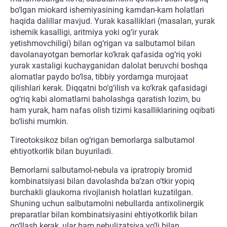
bo‘lgan miokard ishemiyasining kamdan-kam holatlari
haqida dalillar mavjud. Yurak kasalliklari (masalan, yurak
ishemik kasalligi, aritmiya yoki og‘ir yurak
yetishmovchiligi) bilan og‘rigan va salbutamol bilan
davolanayotgan bemorlar ko‘krak qafasida og‘riq yoki
yurak xastaligi kuchayganidan dalolat beruvchi boshqa
alomatlar paydo bo‘lsa, tibbiy yordamga murojaat
qilishlari kerak. Diqqatni bo‘g‘ilish va ko‘krak qafasidagi
og‘riq kabi alomatlarni baholashga qaratish lozim, bu
ham yurak, ham nafas olish tizimi kasalliklarining oqibati
bo‘lishi mumkin.
Tireotoksikoz bilan og‘rigan bemorlarga salbutamol
ehtiyotkorlik bilan buyuriladi.
Bemorlarni salbutamol-nebula va ipratropiy bromid
kombinatsiyasi bilan davolashda ba’zan o‘tkir yopiq
burchakli glaukoma rivojlanish holatlari kuzatilgan.
Shuning uchun salbutamolni nebullarda antixolinergik
preparatlar bilan kombinatsiyasini ehtiyotkorlik bilan
qo‘llash kerak, ular ham nebulizatsiya yo‘li bilan