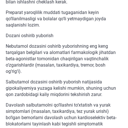
bilan ishlashni cheklash kerak.
Preparat yaroqlilik muddati tugaganidan keyin
qo‘llanilmasligi va bolalar qo‘li yetmaydigan joyda
saqlanishi lozim.
Dozani oshirib yuborish
Nebutamol dozasini oshirib yuborishning eng keng
tarqalgan belgilari va alomatlari farmakologik jihatdan
beta-agonistlar tomonidan chaqirilgan vaqtinchalik
o‘zgarishlardir (masalan, taxikardiya, tremor, bosh
og‘rig‘i).
Salbutamol dozasini oshirib yuborish natijasida
gipokaliyemiya yuzaga kelishi mumkin, shuning uchun
qon zardobidagi kaliy miqdorini tekshirish zarur.
Davolash salbutamolni qo‘llashni to‘xtatish va yurak
simptomlari (masalan, taxikardiya, tez yurak urishi)
bo‘lgan bemorlarni davolash uchun kardioselektiv beta-
blokatorlarni tayinlash kabi tegishli simptomatik