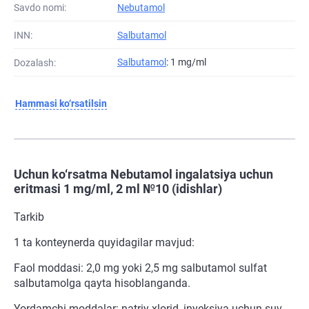
Savdo nomi:
Nebutamol
INN:
Salbutamol
Salbutamol
: 1 mg/ml
Dozalash:
Hammasi ko‘rsatilsin
Uchun ko‘rsatma Nebutamol ingalatsiya uchun
eritmasi 1 mg/ml, 2 ml №10 (idishlar)
Tarkib
1 ta konteynerda quyidagilar mavjud:
Faol moddasi: 2,0 mg yoki 2,5 mg salbutamol sulfat
salbutamolga qayta hisoblanganda.
Yordamchi moddalar: natriy xlorid, inyeksiya uchun suv.