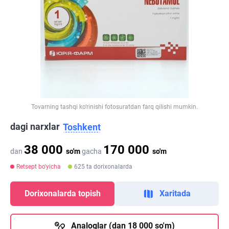
Tovarning tashqi ko‘rinishi fotosuratdan farq qilishi mumkin.
dagi narxlar
Toshkent
38 000
170 000
dan
so'm
gacha
so'm
Retsept bo'yicha
625 ta dorixonalarda
Dorixonalarda topish
Xaritada
Analoglar (dan 18 000 so'm)