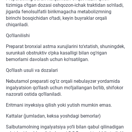
tizimiga o‘tgan dozasi oshqozon-ichak traktidan so‘riladi,
jigarda fenolsulfatli birikmagacha metabolizmning
birinchi bosqichidan o‘tadi, keyin buyraklar orqali
chiqariladi.
Qo‘llanilishi
Preparat bronxial astma xurujlarini to‘xtatish, shuningdek,
surunkali obstruktiv o‘pka kasalligi bilan og‘rigan
bemorlarni davolash uchun ko‘rsatilgan.
Qo‘llash usuli va dozalari
Nebutamol preparati og‘iz orqali nebulayzer yordamida
ingalyatsion qo‘llash uchun mo‘ljallangan bo‘lib, shifokor
nazorati ostida qo‘llaniladi.
Eritmani inyeksiya qilish yoki yutish mumkin emas.
Kattalar (jumladan, keksa yoshdagi bemorlar)
Salbutamolning ingalyatsiya yo‘li bilan qabul qilinadigan