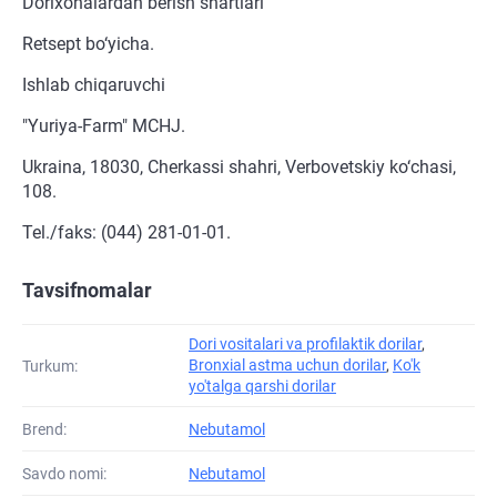
Dorixonalardan berish shartlari
Retsept bo‘yicha.
Ishlab chiqaruvchi
"Yuriya-Farm" MCHJ.
Ukraina, 18030, Cherkassi shahri, Verbovetskiy ko‘chasi,
108.
Tel./faks: (044) 281-01-01.
Tavsifnomalar
Dori vositalari va profilaktik dorilar
,
Bronxial astma uchun dorilar
,
Ko'k
Turkum:
yo'talga qarshi dorilar
Brend:
Nebutamol
Savdo nomi:
Nebutamol