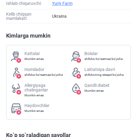
Ishlab chiqaruvchi:
Yuriy Farm
Kelib chiqqan
Ukraina
mamlakati:
Kimlarga mumkin
Kattalar
Bolalar
Mumkin emas
shifokor ko'rsatmasi bo'yicha
Homilador
Laktatsiya davri
shifokor ko'rsatmasi bo'yicha
shifokorning retsepti bo'yicha
Allergiyaga
Qandli diabet
chalinganlar
Mumkin emas
Mumkin emas
Haydovchilar
Mumkin emas
Ko`p so`raladigan savollar