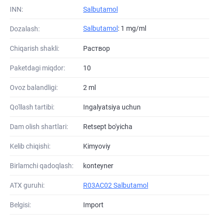
INN:
Salbutamol
Salbutamol
: 1 mg/ml
Dozalash:
Chiqarish shakli:
Раствор
Paketdagi miqdor:
10
Ovoz balandligi:
2 ml
Qo'llash tartibi:
Ingalyatsiya uchun
Dam olish shartlari:
Retsept bo'yicha
Kelib chiqishi:
Kimyoviy
Birlamchi qadoqlash:
konteyner
ATХ guruhi:
R03AC02 Salbutamol
Belgisi:
Import