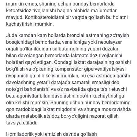
mumkin emas, shuning uchun bunday bemorlarda
ketoatsidoz rivojlanishi haqida alohida ma’lumotlar
mavjud. Kortikosteroidlarni bir vaqtda qo‘llash bu holatni
kuchaytirishi mumkin.
Juda kamdan kam hollarda bronxial astmaning zo‘rayish
bosqichidagi bemorlarda, vena ichiga yoki nebulayzer
orqali qo‘llaniladigan salbutamolning yuqori dozalari
bilan davolangan bemorlarda laktoatsidoz rivojlanishi
holatlari qayd etilgan. Qondagi laktat darajasining oshishi
bo‘g‘ilish va o‘pkaning kompensator giperventilyatsiyasi
rivojlanishiga olib kelishi mumkin, bu esa astmaga qarshi
davolashning yetarli darajada samarali emasligi deb
noto‘g‘ri baholanishi va o‘z navbatida qisqa ta’sir etuvchi
beta-agonistlar bilan davolashni noo‘rin kuchaytirishga
olib kelishi mumkin. Shuning uchun bunday bemorlarning
qon zardobidagi laktat miqdorini va shunga mos ravishda
ularda metabolik atsidoz bor-yo‘qligini nazorat qilish
tavsiya etiladi.
Homiladorlik yoki emizish davrida qo‘llash