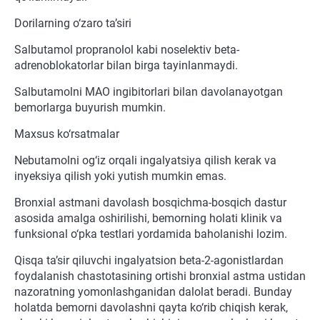
Dorilarning o‘zaro ta’siri
Salbutamol propranolol kabi noselektiv beta-
adrenoblokatorlar bilan birga tayinlanmaydi.
Salbutamolni MAO ingibitorlari bilan davolanayotgan
bemorlarga buyurish mumkin.
Maxsus ko‘rsatmalar
Nebutamolni og‘iz orqali ingalyatsiya qilish kerak va
inyeksiya qilish yoki yutish mumkin emas.
Bronxial astmani davolash bosqichma-bosqich dastur
asosida amalga oshirilishi, bemorning holati klinik va
funksional o‘pka testlari yordamida baholanishi lozim.
Qisqa ta’sir qiluvchi ingalyatsion beta-2-agonistlardan
foydalanish chastotasining ortishi bronxial astma ustidan
nazoratning yomonlashganidan dalolat beradi. Bunday
holatda bemorni davolashni qayta ko‘rib chiqish kerak,