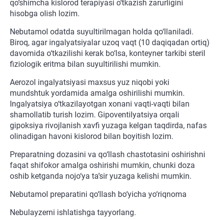
qo‘shimcha kislorod terapiyasi o‘tkazish zarurligini
hisobga olish lozim.
Nebutamol odatda suyultirilmagan holda qo‘llaniladi.
Biroq, agar ingalyatsiyalar uzoq vaqt (10 daqiqadan ortiq)
davomida o‘tkazilishi kerak bo‘lsa, konteyner tarkibi steril
fiziologik eritma bilan suyultirilishi mumkin.
Aerozol ingalyatsiyasi maxsus yuz niqobi yoki
mundshtuk yordamida amalga oshirilishi mumkin.
Ingalyatsiya o‘tkazilayotgan xonani vaqti-vaqti bilan
shamollatib turish lozim. Gipoventilyatsiya orqali
gipoksiya rivojlanish xavfi yuzaga kelgan taqdirda, nafas
olinadigan havoni kislorod bilan boyitish lozim.
Preparatning dozasini va qo‘llash chastotasini oshirishni
faqat shifokor amalga oshirishi mumkin, chunki doza
oshib ketganda nojo‘ya ta’sir yuzaga kelishi mumkin.
Nebutamol preparatini qo‘llash bo‘yicha yo‘riqnoma
Nebulayzerni ishlatishga tayyorlang.