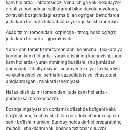
kam hollarda - laktoatsidoz. Vena ichiga yoki nebulayzer
orqali yuboriladigan salbutamol bilan davolanayotgan,
zo‘rayish bosqichidagi astma bilan og‘rigan bemorlarda
juda kam hollarda laktoatsidoz yuzaga kelishi mumkin.
Asab tizimi tomonidan: ko‘pincha - titroq, bosh og‘rig‘i;
juda kam hollarda - giperaktivlik.
Yurak-qon tomir tizimi tomonidan: ko‘pincha - taxikardiya;
kamdan-kam hollarda - yurak urishining kuchayishi; juda
kam hollarda - yurak ritmining buzilishi, shu jumladan
qorinchalar fibrillyatsiyasi, supraventrikulyar taxikardiya
va ekstrasistoliya, periferik vazodilatatsiya; chastotasi
aniqlanmagan - miokard ishemiyasi.
Nafas olish tizimi tomonidan: juda kam hollarda -
paradoksal bronxospazm.
Boshqa ingalyatsion dorilarni qo‘llashda bo‘lgani kabi,
bo‘g‘ilishning kuchayishi bilan paradoksal bronxospazm
sodir bo‘lishi mumkin. Bunday holda darhol preparatning
muqobil shakllarini yoki boshqa tez ta’sir qiluvchi