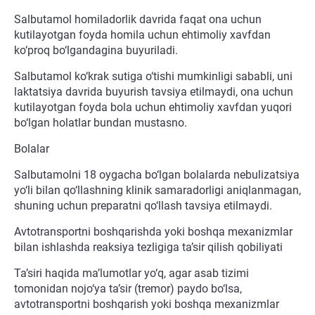
Salbutamol homiladorlik davrida faqat ona uchun
kutilayotgan foyda homila uchun ehtimoliy xavfdan
ko‘proq bo‘lgandagina buyuriladi.
Salbutamol ko‘krak sutiga o‘tishi mumkinligi sababli, uni
laktatsiya davrida buyurish tavsiya etilmaydi, ona uchun
kutilayotgan foyda bola uchun ehtimoliy xavfdan yuqori
bo‘lgan holatlar bundan mustasno.
Bolalar
Salbutamolni 18 oygacha bo‘lgan bolalarda nebulizatsiya
yo‘li bilan qo‘llashning klinik samaradorligi aniqlanmagan,
shuning uchun preparatni qo‘llash tavsiya etilmaydi.
Avtotransportni boshqarishda yoki boshqa mexanizmlar
bilan ishlashda reaksiya tezligiga ta’sir qilish qobiliyati
Ta’siri haqida ma’lumotlar yo‘q, agar asab tizimi
tomonidan nojo‘ya ta’sir (tremor) paydo bo‘lsa,
avtotransportni boshqarish yoki boshqa mexanizmlar