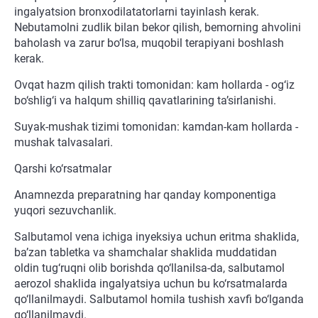
ingalyatsion bronxodilatatorlarni tayinlash kerak.
Nebutamolni zudlik bilan bekor qilish, bemorning ahvolini
baholash va zarur bo‘lsa, muqobil terapiyani boshlash
kerak.
Ovqat hazm qilish trakti tomonidan: kam hollarda - og‘iz
bo‘shlig‘i va halqum shilliq qavatlarining ta’sirlanishi.
Suyak-mushak tizimi tomonidan: kamdan-kam hollarda -
mushak talvasalari.
Qarshi ko‘rsatmalar
Anamnezda preparatning har qanday komponentiga
yuqori sezuvchanlik.
Salbutamol vena ichiga inyeksiya uchun eritma shaklida,
ba’zan tabletka va shamchalar shaklida muddatidan
oldin tug‘ruqni olib borishda qo‘llanilsa-da, salbutamol
aerozol shaklida ingalyatsiya uchun bu ko‘rsatmalarda
qo‘llanilmaydi. Salbutamol homila tushish xavfi bo‘lganda
qo‘llanilmaydi.