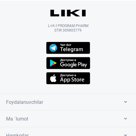
L-I-K-I PROGRAM PHARM
STIR 309805779
Foydalanuvchilar
Ma `lumot
Hamkorlar