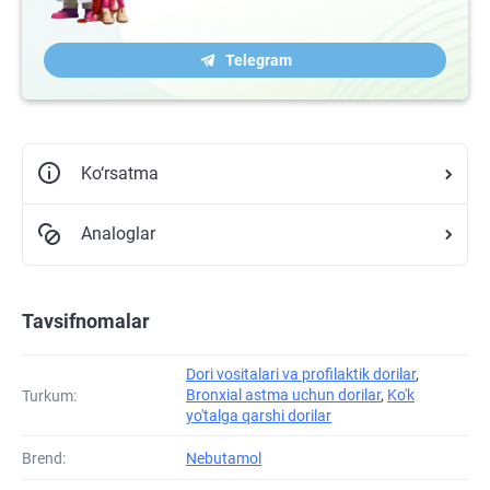
Telegram
Ko‘rsatma
Analoglar
Tavsifnomalar
Dori vositalari va profilaktik dorilar
,
Bronxial astma uchun dorilar
,
Ko'k
Turkum:
yo'talga qarshi dorilar
Brend:
Nebutamol