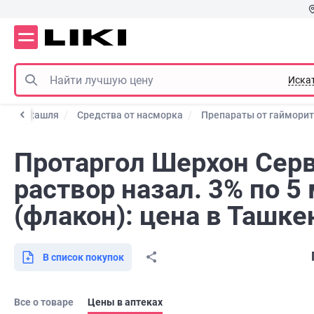
Иска
тва от кашля
Средства от насморка
Препараты от гаймори
Протаргол Шерхон Сер
раствор назал. 3% по 5
(флакон): цена в Ташке
В список покупок
Все о товаре
Цены в аптеках