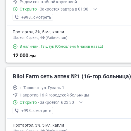
Рядом со штабной корзинкой
Открыто
·
Закроется завтра в 01:00
+998 (97) XXX-XX-XX
смотреть
Протаргол, 3%, 5 мл, капли
Шерхон-Сервис, ЧФ (Узбекистан)
В наличии: 13 штук
(Обновлено 6 часов назад)
12 000
сум
Bilol Farm сеть аптек №1 (16-гор.больница)
г. Ташкент, ул. Гузаль 1
Напротив 16-й городской больницы
Открыто
·
Закроется в 23:30
+998 (90) XXX-XX-XX
смотреть
Протаргол, 3%, 5 мл, капли