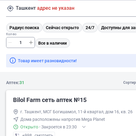
Ташкент
адрес не указан
Радиус поиска
Сейчас открыто
24/7
Доступны для за
Кол-во
Все в наличии
Товар имеет разновидности!
Аптек:
31
Сортир
Bilol Farm сеть аптек №15
г. Ташкент, МСГ Богишамол, 11-й квартал, дом 16, кв. 26
Дома расположены напротив Mega Planet
Открыто
·
Закроется в 23:30
+998 (90) XXX-XX-XX
смотреть