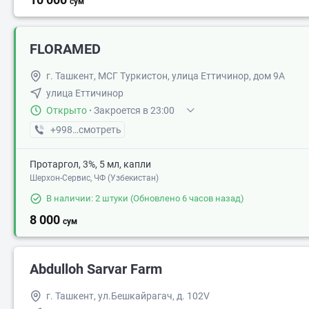
сум
FLORAMED
г. Ташкент, МСГ Туркистон, улица Еттичинор, дом 9А
улица Еттичинор
Открыто
·
Закроется в 23:00
+998 (77) XXX-XX-XX
смотреть
Протаргол, 3%, 5 мл, капли
Шерхон-Сервис, ЧФ (Узбекистан)
В наличии: 2 штуки
(Обновлено 6 часов назад)
8 000
сум
Abdulloh Sarvar Farm
г. Ташкент, ул.Бешкайрагач, д. 102V