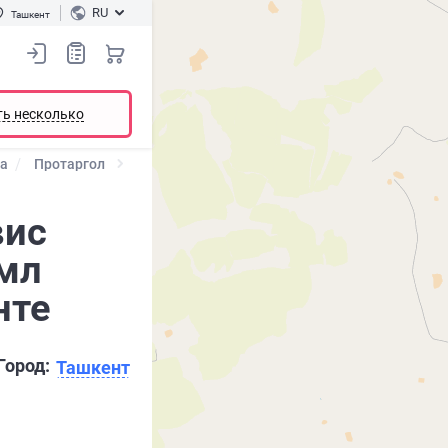
RU
Ташкент
ть несколько
та
Протаргол
вис
 мл
нте
Город:
Ташкент