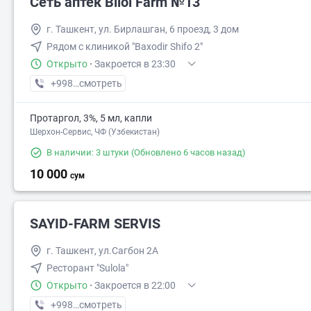
Сеть аптек Bilol Farm №13
г. Ташкент, ул. Бирлашган, 6 проезд, 3 дом
Рядом с клиникой "Baxodir Shifo 2"
Открыто
·
Закроется в 23:30
+998 (90) XXX-XX-XX
смотреть
Протаргол, 3%, 5 мл, капли
Шерхон-Сервис, ЧФ (Узбекистан)
В наличии: 3 штуки
(Обновлено 6 часов назад)
10 000
сум
SAYID-FARM SERVIS
г. Ташкент, ул.Сагбон 2А
Ресторант "Sulola"
Открыто
·
Закроется в 22:00
+998 (71) XXX-XX-XX
смотреть