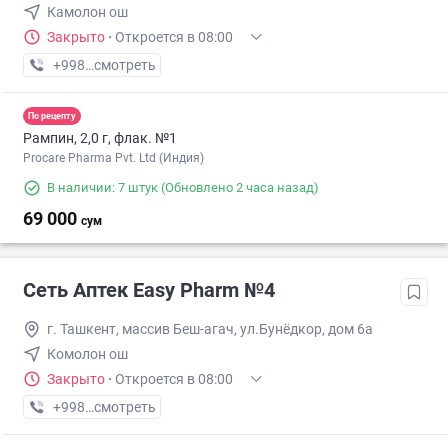
Камолон ош
Закрыто
·
Откроется в 08:00
+998 (71) XXX-XX-XX
смотреть
По рецепту
Рампин, 2,0 г, флак. №1
Procare Pharma Pvt. Ltd (Индия)
В наличии: 7 штук
(Обновлено 2 часа назад)
69 000
сум
Сеть Аптек Easy Pharm №4
г. Ташкент, массив Беш-агач, ул.Бунёдкор, дом 6а
Комолон ош
Закрыто
·
Откроется в 08:00
+998 (71) XXX-XX-XX
смотреть