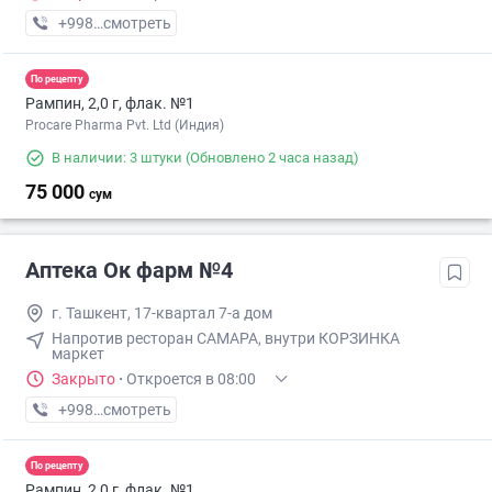
+998 (90) XXX-XX-XX
смотреть
По рецепту
Рампин, 2,0 г, флак. №1
Procare Pharma Pvt. Ltd (Индия)
В наличии: 3 штуки
(Обновлено 2 часа назад)
75 000
сум
Аптека Ок фарм №4
г. Ташкент, 17-квартал 7-а дом
Напротив ресторан САМАРА, внутри КОРЗИНКА
маркет
Закрыто
·
Откроется в 08:00
+998 (90) XXX-XX-XX
смотреть
По рецепту
Рампин, 2,0 г, флак. №1