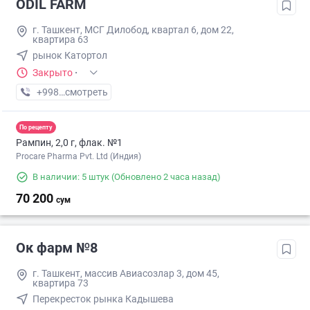
ODIL FARM
г. Ташкент, МСГ Дилобод, квартал 6, дом 22,
квартира 63
рынок Катортол
Закрыто
·
+998 (97) XXX-XX-XX
смотреть
По рецепту
Рампин, 2,0 г, флак. №1
Procare Pharma Pvt. Ltd (Индия)
В наличии: 5 штук
(Обновлено 2 часа назад)
70 200
сум
Ок фарм №8
г. Ташкент, массив Авиасозлар 3, дом 45,
квартира 73
Перекресток рынка Кадышева