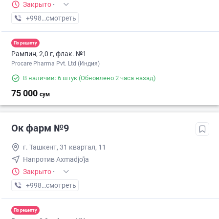
Закрыто
·
+998 (90) XXX-XX-XX
смотреть
По рецепту
Рампин, 2,0 г, флак. №1
Procare Pharma Pvt. Ltd (Индия)
В наличии: 6 штук
(Обновлено 2 часа назад)
75 000
сум
Ок фарм №9
г. Ташкент, 31 квартал, 11
Напротив Axmadjo'ja
Закрыто
·
+998 (90) XXX-XX-XX
смотреть
По рецепту