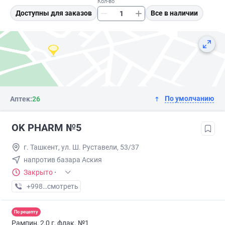
Кол-во
Доступны для заказов
Все в наличии
По умолчанию
Аптек:
26
OK PHARM №5
г. Ташкент, ул. Ш. Руставели, 53/37
напротив базара Аския
Закрыто
·
+998 (90) XXX-XX-XX
смотреть
По рецепту
Рампин, 2,0 г, флак. №1