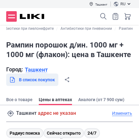
RU
Ташкент
нтибиотики при пиелонефрите
Антибиотики при пневмонии
Рампин
Рампин порошок д/ин. 1000 мг +
1000 мг (флакон): цена в Ташкенте
Город:
Ташкент
В список покупок
Все о товаре
Цены в аптеках
Аналоги (от 7 900 сум)
Ташкент
адрес не указан
Изменить
Радиус поиска
Сейчас открыто
24/7