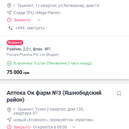
г. Ташкент, 11-квартал, ул,Янгишахар, дом-16
Сзади ТРЦ «Mega Planet»
Закрыто
·
+998 (90) XXX-XX-XX
смотреть
По рецепту
Рампин, 2,0 г, флак. №1
Procare Pharma Pvt. Ltd (Индия)
В наличии: 5 штук
(Обновлено 2 часа назад)
75 000
сум
Аптека Ок фарм №3 (Яшнободский
район)
г. Ташкент, Тузел 2-квартал, дом-12Б,
квартира-37
новый «Ecobozor», перекрёсток «Крестик»
Закрыто
·
Откроется в 08:00