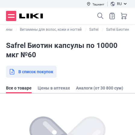
RU
Ташкент
тамины
Витамины для волос, кожи и ногтей
Safrel
Safrel Биотин
Safrel Биотин капсулы по 10000
мкг №60
В список покупок
Все о товаре
Цены в аптеках
Аналоги (от 30 800 сум)