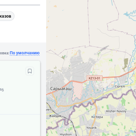
казов
По умолчанию
овка:
№6