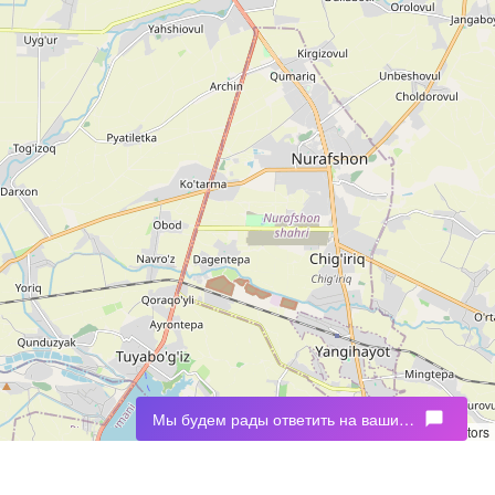
Мы будем рады ответить на ваши вопросы
chat_bubble
Leaflet
|
©
OpenStreetMap
contributors