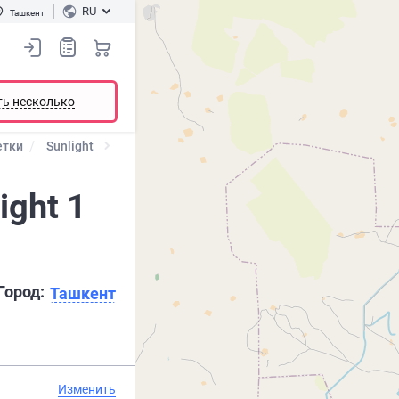
RU
Ташкент
ть несколько
етки
Sunlight
ght 1
Город:
Ташкент
Изменить