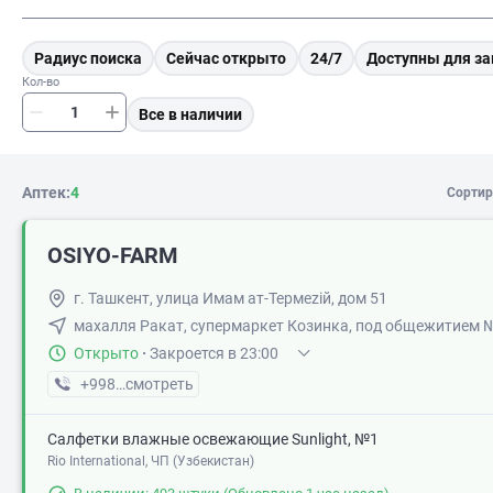
Радиус поиска
Сейчас открыто
24/7
Доступны для за
Кол-во
Все в наличии
Аптек:
4
Сортир
OSIYO-FARM
г. Ташкент, улица Имам ат-Термеziй, дом 51
махалля Ракат, супермаркет Козинка, под общежитием 
Открыто
·
Закроется в 23:00
+998 (77) XXX-XX-XX
смотреть
Салфетки влажные освежающие Sunlight, №1
Rio International, ЧП (Узбекистан)