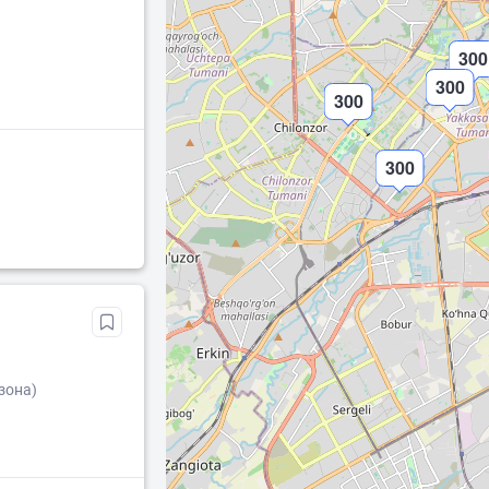
300
300
300
300
зона)