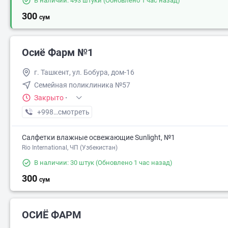
В наличии: 493 штуки
(Обновлено 1 час назад)
300
сум
Осиё Фарм №1
г. Ташкент, ул. Бобура, дом-16
Семейная поликлиника №57
Закрыто
·
+998 (71) XXX-XX-XX
смотреть
Салфетки влажные освежающие Sunlight, №1
Rio International, ЧП (Узбекистан)
В наличии: 30 штук
(Обновлено 1 час назад)
300
сум
ОСИЁ ФАРМ