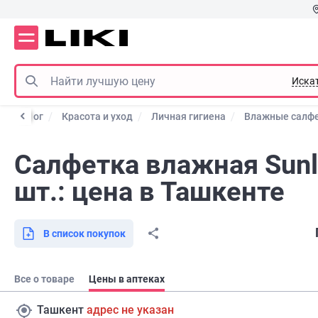
Иска
Каталог
Красота и уход
Личная гигиена
Влажные салф
Салфетка влажная Sunli
шт.: цена в Ташкенте
В список покупок
Все о товаре
Цены в аптеках
Ташкент
адрес не указан