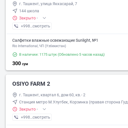
г. Ташкент, улица Яккасарай, 7
144 школа
Закрыто
·
+998 (77) XXX-XX-XX
смотреть
Салфетки влажные освежающие Sunlight, №1
Rio International, ЧП (Узбекистан)
В наличии: 1175 штук
(Обновлено 5 часов назад)
300
сум
OSIYO FARM 2
г. Ташкент, квартал 6, дом 60, кв.- 2
Станция метро М.Улугбек, Корзинка (правая сторона Гуд
Закрыто
·
+998 (77) XXX-XX-XX
смотреть