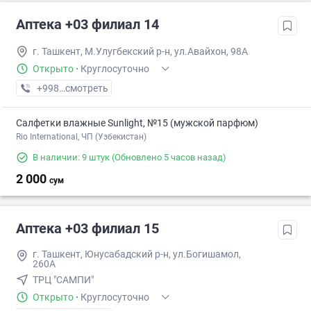
Аптека +03 филиал 14
г. Ташкент, М.Улугбекский р-н, ул.Авайхон, 98А
Открыто
·
Круглосуточно
+998 (97) XXX-XX-XX
смотреть
Салфетки влажные Sunlight, №15 (мужской парфюм)
Rio International, ЧП (Узбекистан)
В наличии: 9 штук
(Обновлено 5 часов назад)
2 000
сум
Аптека +03 филиал 15
г. Ташкент, Юнусабадский р-н, ул.Богишамол,
260А
ТРЦ "САМПИ"
Открыто
·
Круглосуточно