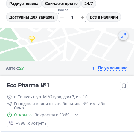
Радиус поиска
Сейчас открыто
24/7
Кол-во
Доступны для заказов
Все в наличии
По умолчанию
Аптек:
27
Eco Pharma №1
г. Ташкент, ул. М.Уйгура, дом 7, кв. 10
Городская клиническая больница №1 им. Ибн
Сино
Открыто
·
Закроется в 23:59
+998 (71) XXX-XX-XX
смотреть