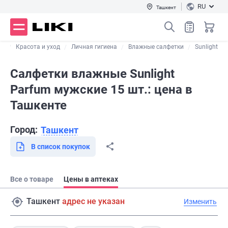
RU
Ташкент
ог
Красота и уход
Личная гигиена
Влажные салфетки
Sunlight
Салфетки влажные Sunlight
Parfum мужские 15 шт.: цена в
Ташкенте
Город:
Ташкент
В список покупок
Все о товаре
Цены в аптеках
Ташкент
адрес не указан
Изменить