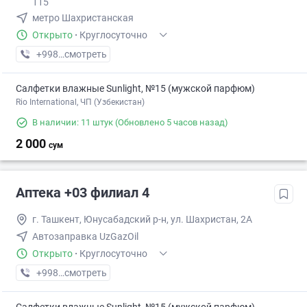
115
метро Шахристанская
Открыто
·
Круглосуточно
+998 (95) XXX-XX-XX
смотреть
Салфетки влажные Sunlight, №15 (мужской парфюм)
Rio International, ЧП (Узбекистан)
В наличии: 11 штук
(Обновлено 5 часов назад)
2 000
сум
Аптека +03 филиал 4
г. Ташкент, Юнусабадский р-н, ул. Шахристан, 2А
Автозаправка UzGazOil
Открыто
·
Круглосуточно
+998 (95) XXX-XX-XX
смотреть