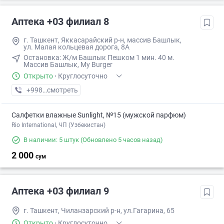
Аптека +03 филиал 8
г. Ташкент, Яккасарайский р-н, массив Башлык,
ул. Малая кольцевая дорога, 8А
Остановка: ​Ж/м Башлык Пешком ​1 мин. ​40 м.
Массив Башлык, My Burger
Открыто
·
Круглосуточно
+998 (93) XXX-XX-XX
смотреть
Салфетки влажные Sunlight, №15 (мужской парфюм)
Rio International, ЧП (Узбекистан)
В наличии: 5 штук
(Обновлено 5 часов назад)
2 000
сум
Аптека +03 филиал 9
г. Ташкент, Чиланзарский р-н, ул.Гагарина, 65
Открыто
·
Круглосуточно