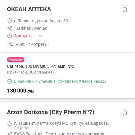
ОКЕАН АПТЕКА
г. Ташкент, улица Асака, 50
"Darkhan Avenue"
Закрыто
·
+998 (77) XXX-XX-XX
смотреть
По рецепту
Сангера, 100 мг/мл, 5 мл, амп. №5
Юрия-Фарм, ООО (Украина)
В наличии: 1 упаковка
(Обновлено 9 часов назад)
130 000
сум
Arzon Dorixona (City Pharm №7)
г. Ташкент, Катта Ховуз МСГ, ул.Кукча Дарвоза,
44 дом
EVOS Fast food, Генотехнология медицинский