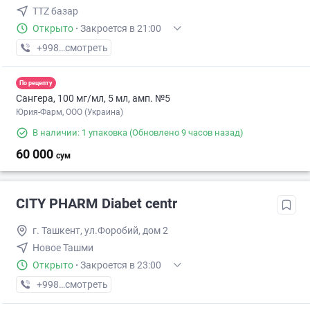
TTZ базар
Открыто
·
Закроется в 21:00
+998 (95) XXX-XX-XX
смотреть
По рецепту
Сангера, 100 мг/мл, 5 мл, амп. №5
Юрия-Фарм, ООО (Украина)
В наличии: 1 упаковка
(Обновлено 9 часов назад)
60 000
сум
CITY PHARM Diabet centr
г. Ташкент, ул.Форобий, дом 2
Новое Ташми
Открыто
·
Закроется в 23:00
+998 (98) XXX-XX-XX
смотреть