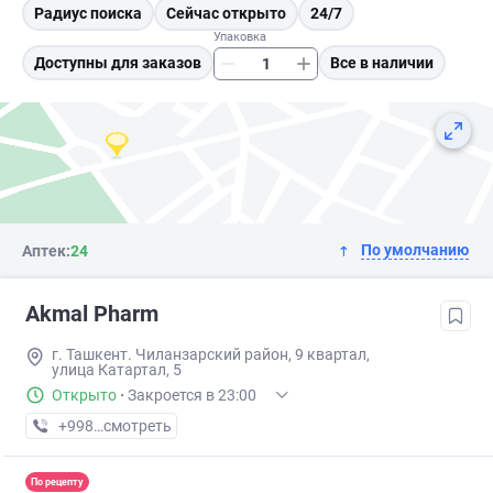
Радиус поиска
Сейчас открыто
24/7
Упаковка
Доступны для заказов
Все в наличии
По умолчанию
Аптек:
24
Akmal Pharm
г. Ташкент. Чиланзарский район, 9 квартал,
улица Катартал, 5
Открыто
·
Закроется в 23:00
+998 (99) XXX-XX-XX
смотреть
По рецепту