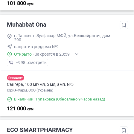
101 800
сум
Muhabbat Ona
г. Ташкент, Зулфизар МФЙ, ул.Бешкайрагач, дом
290
напротив роддома №9
Открыто
·
Закроется в 23:59
+998 (99) XXX-XX-XX
смотреть
По рецепту
Сангера, 100 мг/мл, 5 мл, амп. №5
Юрия-Фарм, ООО (Украина)
В наличии: 1 упаковка
(Обновлено 9 часов назад)
121 000
сум
ECO SMARTPHARMACY