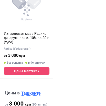
Ихтиоловая мазь Радикс
д/наруж. прим. 10% по 30 г
(туба)
Radiks (Узбекистан)
3 000
от
сум
Без рецепта
в 96 аптеках
Цены в аптеках
Цены в
Ташкенте
3 000
от
сум
(96 аптек)