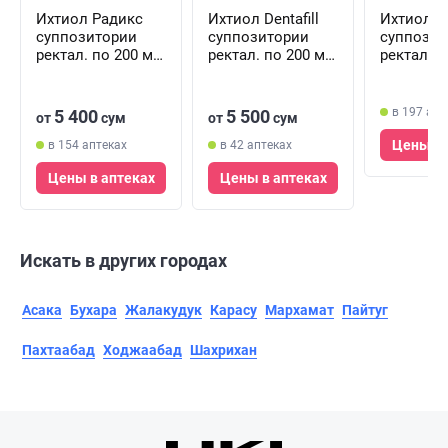
Ихтиол Радикс
Ихтиол Dentafill
Ихтиол 
суппозитории
суппозитории
суппозит
ректал. по 200 мг
ректал. по 200 мг
ректал. п
№10 (2 блистера х
№10 (2 блистера х
№10 (2 бл
5 суппозиториев)
5 суппозиториев)
5 суппоз
в 197 апт
5 400
5 500
от
сум
от
сум
Цены в 
в 154 аптеках
в 42 аптеках
Цены в аптеках
Цены в аптеках
Искать в других городах
Асака
Бухара
Жалакудук
Карасу
Мархамат
Пайтуг
Пахтаабад
Ходжаабад
Шахрихан