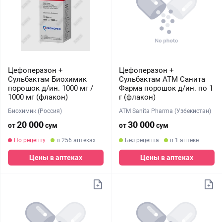
Цефоперазон +
Цефоперазон +
Сульбактам Биохимик
Сульбактам АТМ Санита
порошок д/ин. 1000 мг /
Фарма порошок д/ин. по 1
1000 мг (флакон)
г (флакон)
Биохимик (Россия)
ATM Sanita Pharma (Узбекистан)
20 000
30 000
от
сум
от
сум
По рецепту
в 256 аптеках
Без рецепта
в 1 аптеке
Цены в аптеках
Цены в аптеках