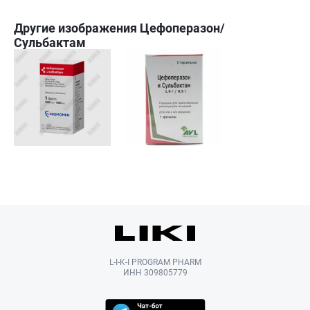
Другие изображения Цефоперазон/
Сульбактам
L-I-K-I PROGRAM PHARM
ИНН 309805779