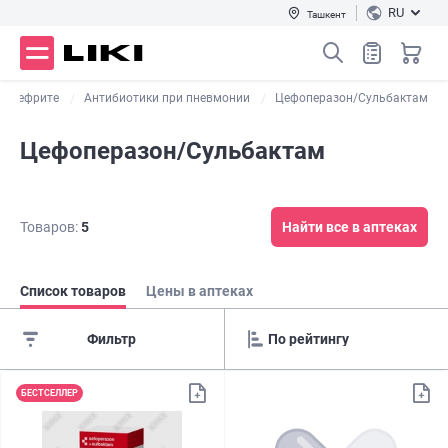
RU
Ташкент
лонефрите
Антибиотики при пневмонии
Цефоперазон/Сульбактам
Цефоперазон/Сульбактам
Товаров:
5
Найти все в аптеках
Список товаров
Цены в аптеках
Фильтр
БЕСТСЕЛЛЕР