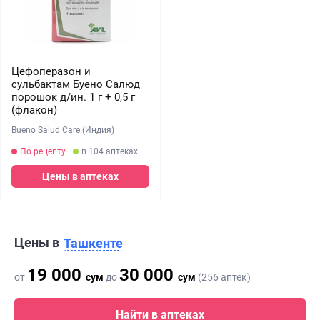
Цефоперазон и
сульбактам Буено Салюд
порошок д/ин. 1 г + 0,5 г
(флакон)
Bueno Salud Care (Индия)
По рецепту
в 104 аптеках
Цены в аптеках
Цены в
Ташкенте
19 000
30 000
от
сум
до
сум
(256 аптек)
Найти в аптеках