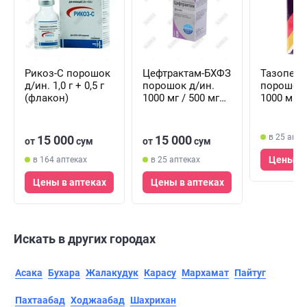
Рикоз-С порошок
Цефтрактам-БХФЗ
Тазопера
д/ин. 1,0 г + 0,5 г
порошок д/ин.
порошок 
(флакон)
1000 мг / 500 мг
1000 мг +
(флакон)
(флакон)
в 25 апте
15 000
15 000
от
сум
от
сум
Цены в 
в 164 аптеках
в 25 аптеках
Цены в аптеках
Цены в аптеках
Искать в других городах
Асака
Бухара
Жалакудук
Карасу
Мархамат
Пайтуг
Пахтаабад
Ходжаабад
Шахрихан