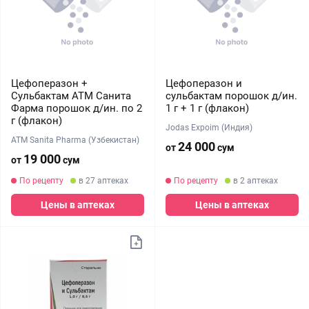
Цефоперазон +
Цефоперазон и
Сульбактам АТМ Санита
сульбактам порошок д/ин.
Фарма порошок д/ин. по 2
1 г + 1 г (флакон)
г (флакон)
Jodas Expoim (Индия)
ATM Sanita Pharma (Узбекистан)
24 000
от
сум
19 000
от
сум
По рецепту
в 27 аптеках
По рецепту
в 2 аптеках
Цены в аптеках
Цены в аптеках