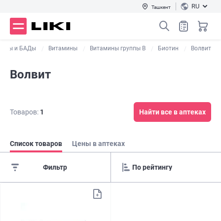
RU
Ташкент
ралы и БАДы
Витамины
Витамины группы В
Биотин
Волвит
Волвит
Товаров:
1
Найти все в аптеках
Список товаров
Цены в аптеках
Фильтр