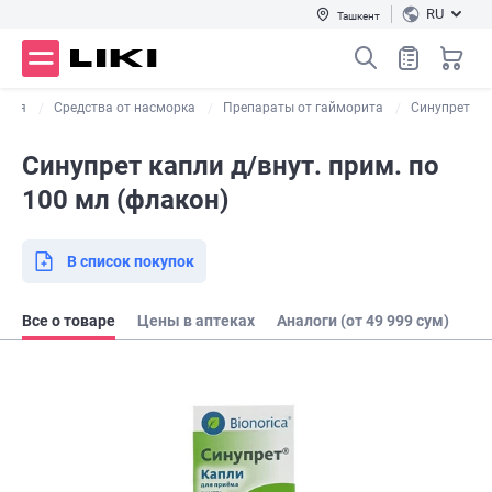
RU
Ташкент
ашля
Средства от насморка
Препараты от гайморита
Синупрет
Синупрет капли д/внут. прим. по
100 мл (флакон)
В список покупок
Все о товаре
Цены в аптеках
Аналоги (от 49 999 сум)