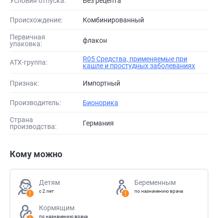
Условия отпуска:
Без рецепта
Происхождение:
Комбинированный
Первичная
флакон
упаковка:
R05 Средства, применяемые при
АТХ-группа:
кашле и простудных заболеваниях
Признак:
Импортный
Производитель:
Бионорика
Страна
Германия
производства:
Кому можно
Детям
Беременным
с 2 лет
по назначению врача
Кормящим
по назначению врача