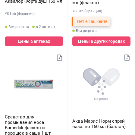
Аквалор Форте душ 150 мл
мл (флакон)
YS Lab (Франция)
YS Lab (Франция)
Нет в Ташкенте
Без рецепта
в 2 аптеках
Без рецепта
Цены в аптеках
Цены в других городах
Средство для
Аква Марис Норм спрей
промывания носа
наза. по 150 мл (баллон)
Burunduk флакон и
порошок в саше 1 шт