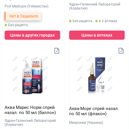
Ядран-Галенский Лабораторий
Prof Medicare (Узбекистан)
(Хорватия)
Нет в Ташкенте
Без рецепта
в 3 аптеках
Без рецепта
Цены в других городах
Цены в аптеках
Аква Марис Норм спрей
Аква-Море cпрей назал.
назал. по 50 мл (баллон)
по 50 мл (флакон)
Ядран-Галенский Лабораторий
Микрохим (Украина)
(Хорватия)