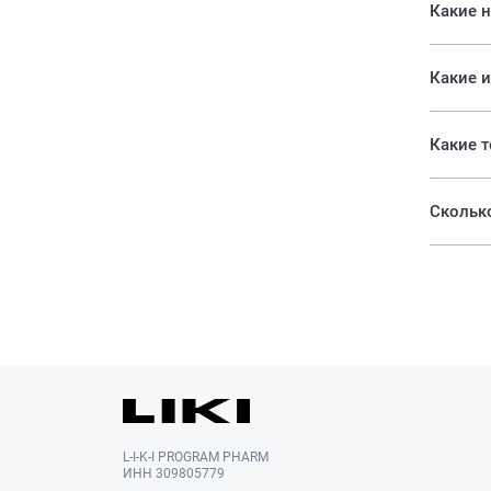
Какие н
Какие и
Сколько
L-I-K-I PROGRAM PHARM
ИНН 309805779