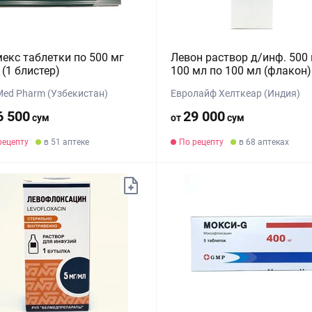
екс таблетки по 500 мг
Левон раствор д/инф. 500 
(1 блистер)
100 мл по 100 мл (флакон)
 Med Pharm (Узбекистан)
Евролайф Хелткеар (Индия)
6 500
29 000
сум
от
сум
рецепту
в 51 аптеке
По рецепту
в 68 аптеках