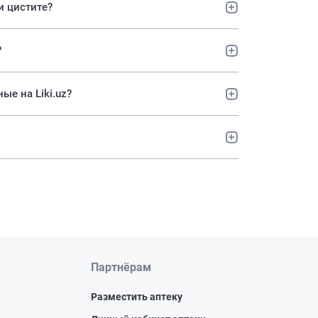
и цистите?
?
рные на Liki.uz?
Партнёрам
Разместить аптеку