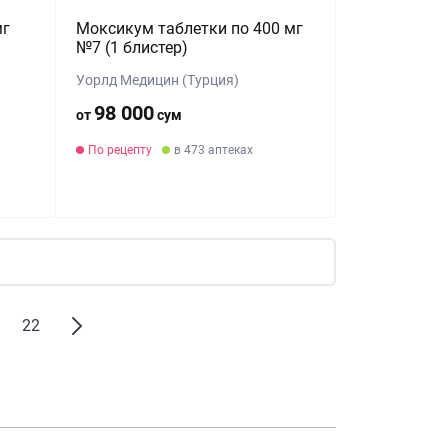
мг
Моксикум таблетки по 400 мг
№7 (1 блистер)
Уорлд Медицин (Турция)
98 000
от
сум
По рецепту
в 473 аптеках
22