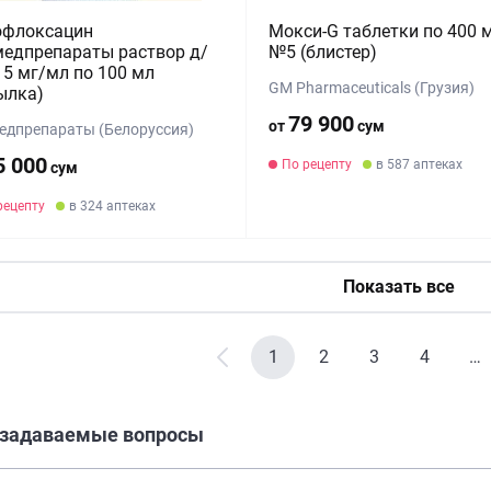
офлоксацин
Мокси-G таблетки по 400 
едпрепараты раствор д/
№5 (блистер)
 5 мг/мл по 100 мл
GM Pharmaceuticals (Грузия)
ылка)
79 900
от
сум
едпрепараты (Белоруссия)
5 000
По рецепту
в 587 аптеках
сум
рецепту
в 324 аптеках
Показать все
1
2
3
4
…
 задаваемые вопросы