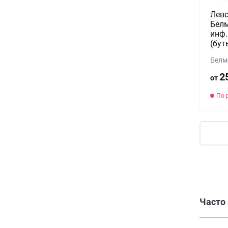
Лев
Белм
инф.
(бут
Белм
2
от
По 
Часто