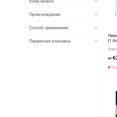
Кому можно
Происхождение
Способ применения
Лемо
(1 б
Первичная упаковка
Уорл
6
от
По 