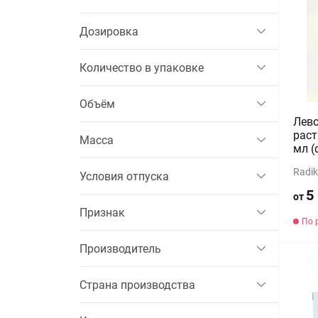
Дозировка
Количество в упаковке
Объём
Лев
раст
Масса
мл (
Radik
Условия отпуска
5
от
Признак
По 
Производитель
Страна производства