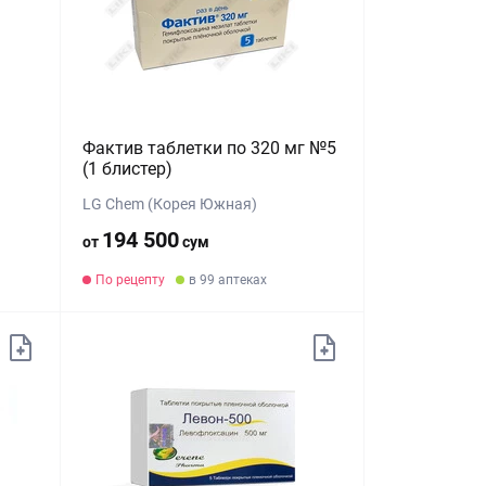
Фактив таблетки по 320 мг №5
(1 блистер)
LG Chem (Корея Южная)
194 500
от
сум
По рецепту
в 99 аптеках