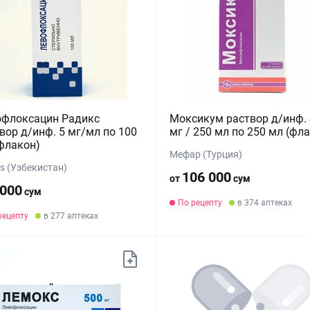
офлоксацин Радикс
Моксикум раствор д/инф.
вор д/инф. 5 мг/мл по 100
мг / 250 мл по 250 мл (фл
флакон)
Мефар (Турция)
s (Узбекистан)
106 000
от
сум
 000
сум
По рецепту
в 374 аптеках
рецепту
в 277 аптеках