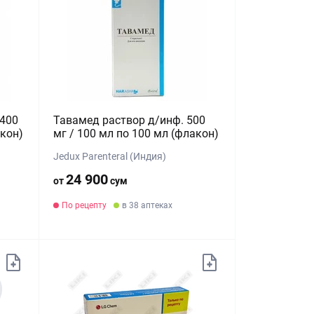
 400
Тавамед раствор д/инф. 500
акон)
мг / 100 мл по 100 мл (флакон)
Jedux Parenteral (Индия)
24 900
от
сум
По рецепту
в 38 аптеках