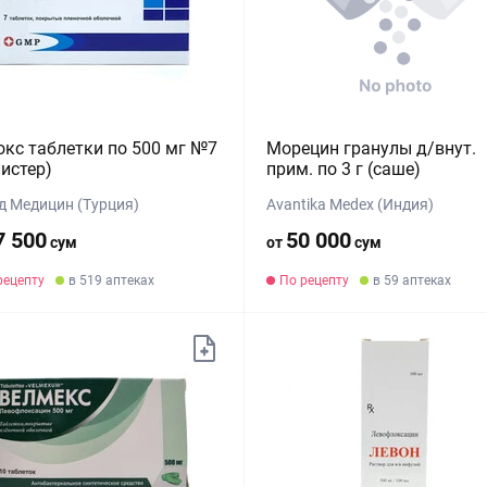
кс таблетки по 500 мг №7
Морецин гранулы д/внут.
листер)
прим. по 3 г (саше)
д Медицин (Турция)
Avantika Medex (Индия)
7 500
50 000
сум
от
сум
рецепту
в 519 аптеках
По рецепту
в 59 аптеках