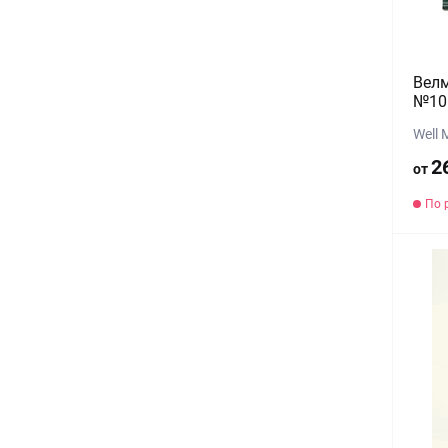
Велм
№10 
Well
2
от
По 