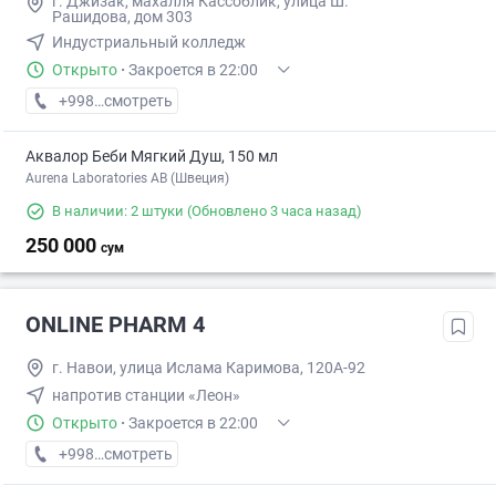
г. Джизак, махалля Кассоблик, улица Ш.
Рашидова, дом 303
Индустриальный колледж
Открыто
·
Закроется в 22:00
+998 (88) XXX-XX-XX
смотреть
Аквалор Беби Мягкий Душ, 150 мл
Aurena Laboratories AB (Швеция)
В наличии: 2 штуки
(Обновлено 3 часа назад)
250 000
сум
ONLINE PHARM 4
г. Навои, улица Ислама Каримова, 120A-92
напротив станции «Леон»
Открыто
·
Закроется в 22:00
+998 (88) XXX-XX-XX
смотреть