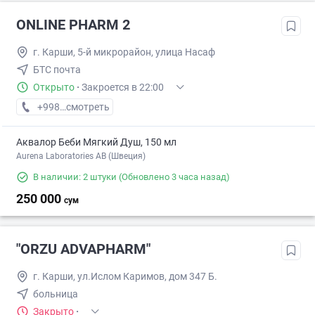
ONLINE PHARM 2
г. Карши, 5-й микрорайон, улица Насаф
БТС почта
Открыто
·
Закроется в 22:00
+998 (97) XXX-XX-XX
смотреть
Аквалор Беби Мягкий Душ, 150 мл
Aurena Laboratories AB (Швеция)
В наличии: 2 штуки
(Обновлено 3 часа назад)
250 000
сум
"ORZU ADVAPHARM"
г. Карши, ул.Ислом Каримов, дом 347 Б.
больница
Закрыто
·