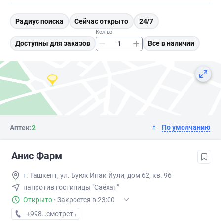
Радиус поиска
Сейчас открыто
24/7
Кол-во
Доступны для заказов
Все в наличии
По умолчанию
Аптек:
2
Анис Фарм
г. Ташкент, ул. Буюк Ипак Йули, дом 62, кв. 96
напротив гостиницы "Саёхат"
Открыто
·
Закроется в 23:00
+998 (71) XXX-XX-XX
смотреть