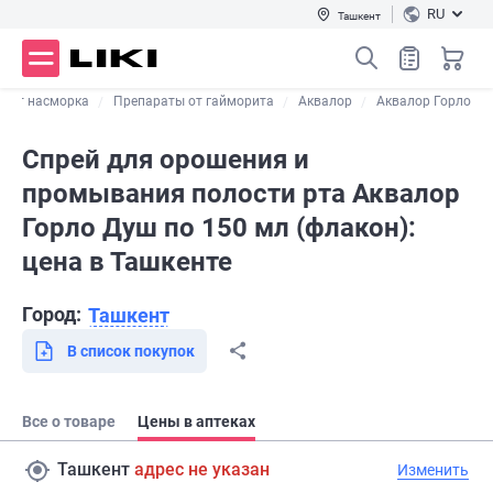
RU
Ташкент
а от насморка
Препараты от гайморита
Аквалор
Аквалор Горло
Спрей для орошения и
промывания полости рта Аквалор
Горло Душ по 150 мл (флакон):
цена в Ташкенте
Город:
Ташкент
В список покупок
Все о товаре
Цены в аптеках
Ташкент
адрес не указан
Изменить